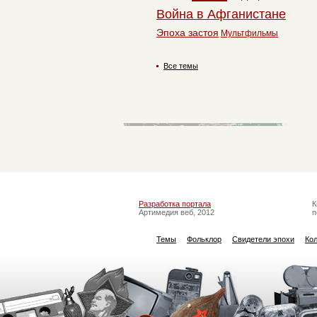
Война в Афганистане
Эпоха застоя
Мультфильмы
Все темы
Разработка портала
К
Артимедия веб, 2012
п
Темы
Фольклор
Свидетели эпохи
Ко