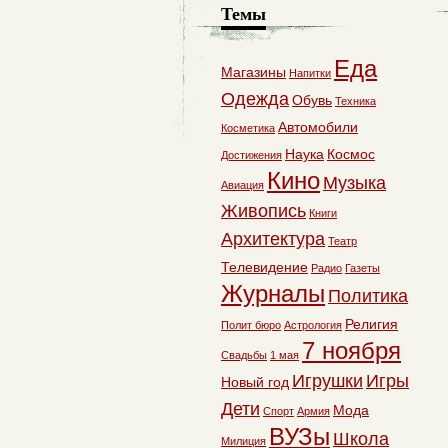
Темы
Еда
Магазины
Напитки
Одежда
Обувь
Техника
Автомобили
Косметика
Наука
Космос
Достижения
Кино
Музыка
Авиация
Живопись
Книги
Архитектура
Театр
Телевидение
Радио
Газеты
Журналы
Политика
Религия
Полит бюро
Астрология
7 ноября
Свадьбы
1 мая
Игрушки
Игры
Новый год
Дети
Мода
Спорт
Армия
ВУЗы
Школа
Милиция