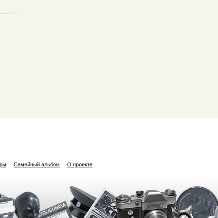
ары
Семейный альбом
О проекте