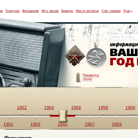
ии
Толкучка
Фотоархив
Муз. архив
Бренды
Место встречи
Сов. товары
Еще
Предметы
эпохи
1952
1954
1956
1958
1960
1951
1953
1955
1957
1959
Фотоархив