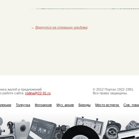
←
Вернутся на страницу альбома
нига жалоб и предложений
© 2012 Портал 1922-1991.
о работе сайта:
rodina@22-91.ru
Все права защищены.
ллекции
Толкучка
Фотоархив
Муз. архив
Бренды
Место встречи
Сов. тов