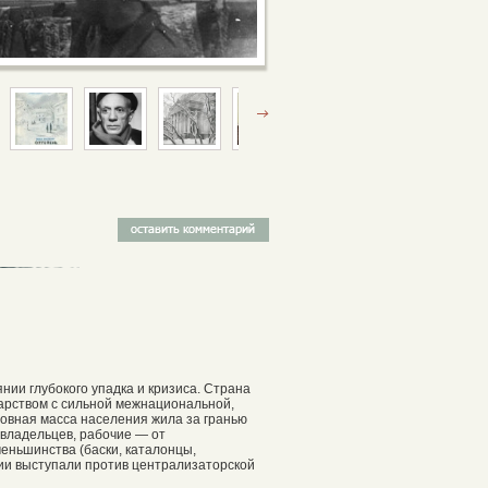
нии глубокого упадка и кризиса. Страна
дарством с сильной межнациональной,
новная масса населения жила за гранью
евладельцев, рабочие — от
еньшинства (баски, каталонцы,
ии выступали против централизаторской