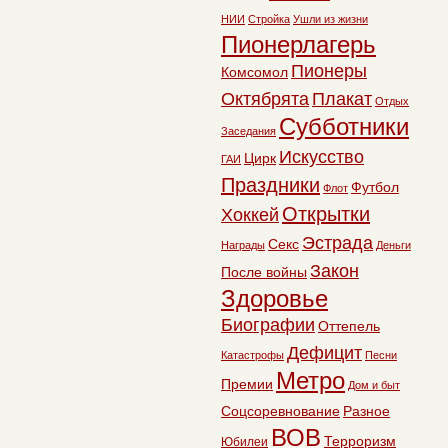
НИИ
Стройка
Ушли из жизни
Пионерлагерь
Пионеры
Комсомол
Октябрята
Плакат
Отдых
Субботники
Заседания
Искусство
Цирк
ГАИ
Праздники
Футбол
Флот
Открытки
Хоккей
Эстрада
Секс
Награды
Деньги
Закон
После войны
Здоровье
Биографии
Оттепель
Дефицит
Катастрофы
Песни
Метро
Премии
Дом и быт
Соцсоревнование
Разное
ВОВ
Терроризм
Юбилеи