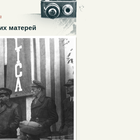
а
их матерей