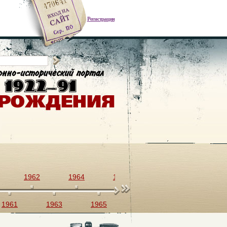
Регистрация
1962
1964
1966
1968
1970
1961
1963
1965
1967
1969