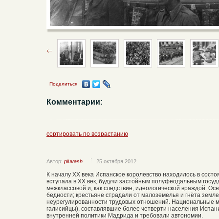
Поделиться
Комментарии:
сортировать по возрастанию
Автор:
pluvash
25 октября 2012
К началу XX века Испанское королевство находилось в состоя
вступала в ХХ век, будучи застойным полуфеодальным госу
межклассовой и, как следствие, идеологической враждой. Ос
бедности; крестьяне страдали от малоземелья и гнёта земл
неурегулированности трудовых отношений. Национальные м
галисийцы), составлявшие более четверти населения Испан
внутренней политики Мадрида и требовали автономии.