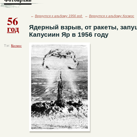
56
←
Вернутся к альбому 1956 год
←
Вернутся к альбому Космос
год
Ядерный взрыв, от ракеты, запу
Капусиин Яр в 1956 году
Тэг:
Космос