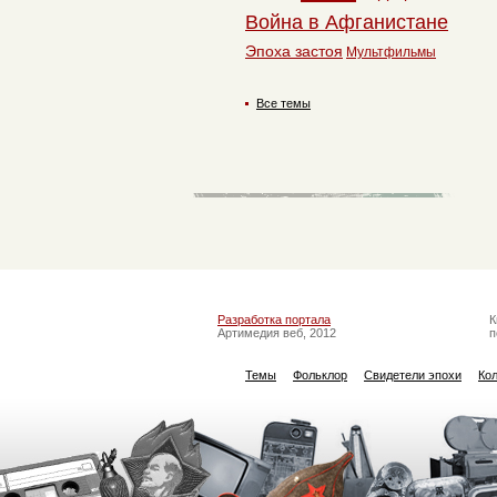
Война в Афганистане
Эпоха застоя
Мультфильмы
Все темы
Разработка портала
К
Артимедия веб, 2012
п
Темы
Фольклор
Свидетели эпохи
Ко