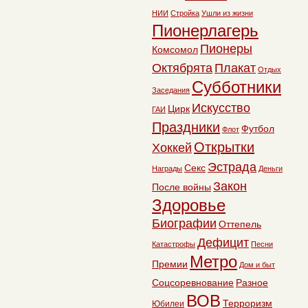
НИИ
Стройка
Ушли из жизни
Пионерлагерь
Пионеры
Комсомол
Октябрята
Плакат
Отдых
Субботники
Заседания
Искусство
Цирк
ГАИ
Праздники
Футбол
Флот
Открытки
Хоккей
Эстрада
Секс
Награды
Деньги
Закон
После войны
Здоровье
Биографии
Оттепель
Дефицит
Катастрофы
Песни
Метро
Премии
Дом и быт
Соцсоревнование
Разное
ВОВ
Терроризм
Юбилеи