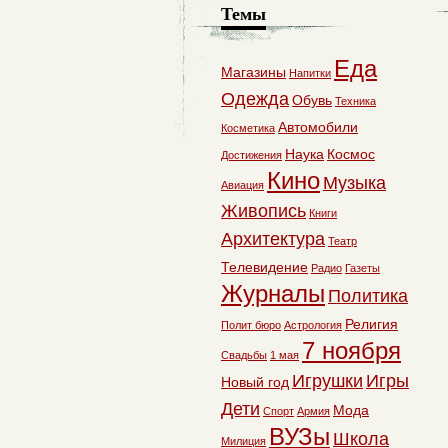
Темы
Еда
Магазины
Напитки
Одежда
Обувь
Техника
Автомобили
Косметика
Наука
Космос
Достижения
Кино
Музыка
Авиация
Живопись
Книги
Архитектура
Театр
Телевидение
Радио
Газеты
Журналы
Политика
Религия
Полит бюро
Астрология
7 ноября
Свадьбы
1 мая
Игрушки
Игры
Новый год
Дети
Мода
Спорт
Армия
ВУЗы
Школа
Милиция