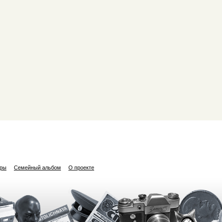
ары
Семейный альбом
О проекте