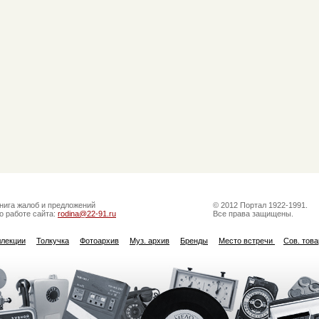
нига жалоб и предложений
© 2012 Портал 1922-1991.
о работе сайта:
rodina@22-91.ru
Все права защищены.
ллекции
Толкучка
Фотоархив
Муз. архив
Бренды
Место встречи
Сов. тов