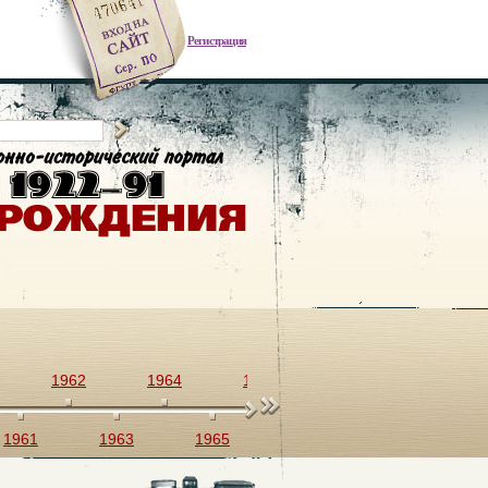
Регистрация
1962
1964
1966
1968
1970
1961
1963
1965
1967
1969