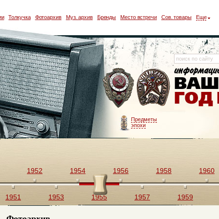
ии
Толкучка
Фотоархив
Муз. архив
Бренды
Место встречи
Сов. товары
Еще
Предметы
эпохи
1952
1954
1956
1958
1960
1951
1953
1955
1957
1959
Фотоархив