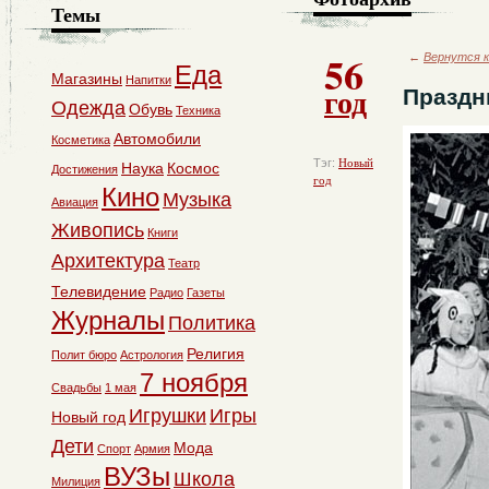
Темы
56
←
Вернутся к
Еда
Магазины
Напитки
год
Праздн
Одежда
Обувь
Техника
Автомобили
Косметика
Тэг:
Новый
Наука
Космос
Достижения
год
Кино
Музыка
Авиация
Живопись
Книги
Архитектура
Театр
Телевидение
Радио
Газеты
Журналы
Политика
Религия
Полит бюро
Астрология
7 ноября
Свадьбы
1 мая
Игрушки
Игры
Новый год
Дети
Мода
Спорт
Армия
ВУЗы
Школа
Милиция