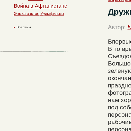
Война в Афганистане
Дружн
Эпоха застоя
Мультфильмы
Автор:
N
Все темы
Впервые
В то вр
Съездов
Большой
зеленую
окончан
праздне
фотогр
нам хор
под соб
персона
рабочие
персона