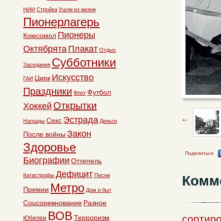
НИИ
Стройка
Ушли из жизни
Пионерлагерь
Пионеры
Комсомол
Октябрята
Плакат
Отдых
Субботники
Заседания
Искусство
Цирк
ГАИ
Праздники
Футбол
Флот
Открытки
Хоккей
Эстрада
Секс
Награды
Деньги
Закон
После войны
Здоровье
Поделиться
Биографии
Оттепель
Дефицит
Катастрофы
Песни
Комм
Метро
Премии
Дом и быт
Соцсоревнование
Разное
ВОВ
сортиро
Терроризм
Юбилеи