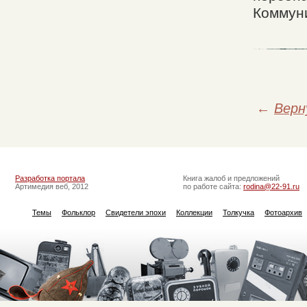
Коммуни
←
Верн
Разработка портала
Книга жалоб и предложений
Артимедия веб, 2012
по работе сайта:
rodina@22-91.ru
Темы
Фольклор
Свидетели эпохи
Коллекции
Толкучка
Фотоархив