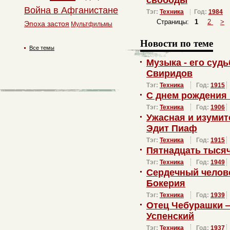
свободы
Война в Афганистане
Тэг:
Техника
Год:
1984
Страницы:
1
2
>
Эпоха застоя
Мультфильмы
Новости по теме
Все темы
Музыка - его суд
Свиридов
Тэг:
Техника
Год:
1915
С днем рождения
Тэг:
Техника
Год:
1906
Ужасная и изуми
Эдит Пиаф
Тэг:
Техника
Год:
1915
Пятнадцать тысяч
Тэг:
Техника
Год:
1949
Сердечный челов
Бокерия
Тэг:
Техника
Год:
1939
Отец Чебурашки 
Успенский
Тэг:
Техника
Год:
1937