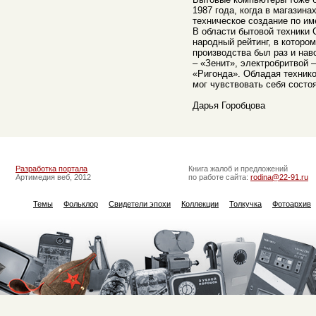
1987 года, когда в магазин
техническое создание по и
В области бытовой техники
народный рейтинг, в которо
производства был раз и нав
– «Зенит», электробритвой 
«Ригонда». Обладая техник
мог чувствовать себя состо
Дарья Горобцова
Разработка портала
Книга жалоб и предложений
Артимедия веб, 2012
по работе сайта:
rodina@22-91.ru
Темы
Фольклор
Свидетели эпохи
Коллекции
Толкучка
Фотоархив