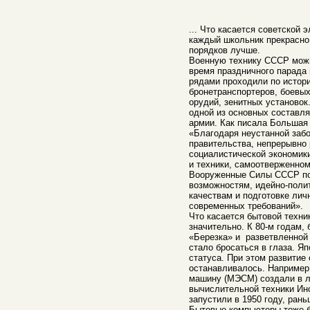
... Что касается советской э
каждый школьник прекрасно 
порядков лучше.
Военную технику СССР можн
время праздничного парада
рядами проходили по истори
бронетранспортеров, боевы
орудий, зенитных установок
одной из основных составл
армии. Как писала Большая
«Благодаря неустанной заб
правительства, непрерывно
социалистической экономик
и техники, самоотверженном
Вооруженные Силы СССР по
возможностям, идейно-поли
качествам и подготовке лич
современных требований».
Что касается бытовой техни
значительно. К 80-м годам,
«Березка» и разветвленной
стало бросаться в глаза. Я
статуса. При этом развитие
останавливалось. Например
машину (МЭСМ) создали в л
вычислительной техники Ин
запустили в 1950 году, ран
Бытовые компьютеры тоже б