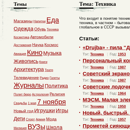
Тема:
Техника
Темы
Еда
Что входит в понятие техни
Магазины
Напитки
техника, в частном – бытова
глобальное в СССР вызыва
Одежда
Обувь
Техника
Автомобили
Косметика
Статьи:
Наука
Космос
Достижения
«Drujba» - пила "
Кино
Музыка
Авиация
Тэг:
Техника
Год:
1953
Персональный ко
Живопись
Книги
Тэг:
Техника
Год:
1987
Архитектура
Театр
Советский экрано
Телевидение
Радио
Газеты
Тэг:
Техника
Год:
1987
Журналы
Политика
Советские лодоч
Тэг:
Техника
Год:
1964
Религия
Полит бюро
Астрология
МЭСМ. Малая эле
7 ноября
Свадьбы
1 мая
Тэг:
Техника
Год:
1950
Игрушки
Игры
Новый год
Новый, быстрый.
Дети
Мода
Спорт
Армия
Тэг:
Техника
Год:
1957
ВУЗы
Прометей сияющи
Школа
Милиция