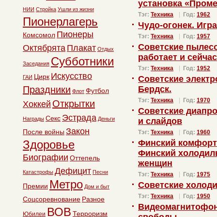
установка «Пром
НИИ
Стройка
Ушли из жизни
Тэг:
Техника
Год:
1962
Пионерлагерь
Чудо-огонек. Игр
Пионеры
Комсомол
Тэг:
Техника
Год:
1957
Советские пылесо
Октябрята
Плакат
Отдых
работает и сейчас
Субботники
Заседания
Тэг:
Техника
Год:
1952
Искусство
Цирк
ГАИ
Советские электр
Праздники
Бердск.
Футбол
Флот
Тэг:
Техника
Год:
1970
Открытки
Хоккей
Советские диапр
Эстрада
Секс
Награды
Деньги
и слайдов
Закон
После войны
Тэг:
Техника
Год:
1960
Здоровье
Финский комфорт 
Финский холодиль
Биографии
Оттепель
женщин
Дефицит
Катастрофы
Песни
Тэг:
Техника
Год:
1975
Метро
Советские холоди
Премии
Дом и быт
Тэг:
Техника
Год:
1950
Соцсоревнование
Разное
Видеомагнитофон
ВОВ
Терроризм
Юбилеи