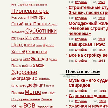
Тэг:
Стройка
Год:
1971
НИИ
Стройка
Ушли из жизни
Строительные сту
Пионерлагерь
Значки, песни ст
Пионеры
Комсомол
Тэг:
Стройка
Год:
1958
Молодежный жило
Октябрята
Плакат
Отдых
«Человек строит 
Субботники
Заседания
человека»
Искусство
Цирк
ГАИ
Тэг:
Стройка
Год:
1980
Праздники
Каширская ГРЭС
Футбол
Флот
Тэг:
Стройка
Год:
1922
Открытки
Хоккей
Все на стройку ве
Эстрада
Секс
Награды
Деньги
Тэг:
Стройка
Год:
1974
Закон
После войны
Новости по теме
Здоровье
Биографии
Оттепель
Музыка - его суд
Дефицит
Свиридов
Катастрофы
Песни
Метро
Тэг:
Стройка
Год:
1915
Премии
Дом и быт
С днем рождения
Соцсоревнование
Разное
Тэг:
Стройка
Год:
1906
ВОВ
Ужасная и изуми
Терроризм
Юбилеи