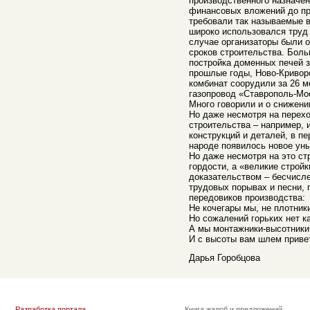
производственного назначен
финансовых вложений до пр
требовали так называемые в
широко использовался труд
случае организаторы были 
сроков строительства. Бол
постройка доменных печей за
прошлые годы, Ново-Кривор
комбинат соорудили за 26 м
газопровод «Ставрополь-Мо
Много говорили и о снижени
Но даже несмотря на перех
строительства – например,
конструкций и деталей, в пе
народе появилось новое ун
Но даже несмотря на это с
гордости, а «великие строй
доказательством – бесчис
трудовых порывах и песни, 
передовиков производства:
Не кочегары мы, не плотник
Но сожалений горьких нет ка
А мы монтажники-высотники
И с высоты вам шлем приве
Дарья Горобцова
Разработка портала
Книга жалоб и предложений