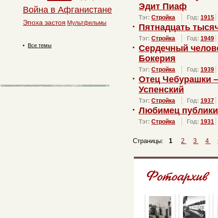
Эдит Пиаф
Война в Афганистане
Тэг:
Стройка
Год:
1915
Эпоха застоя
Мультфильмы
Пятнадцать тысяч
Тэг:
Стройка
Год:
1949
Все темы
Сердечный челов
Бокерия
Тэг:
Стройка
Год:
1939
Отец Чебурашки 
Успенский
Тэг:
Стройка
Год:
1937
Любимец публики
Тэг:
Стройка
Год:
1931
Страницы:
1
2
3
4