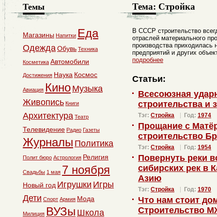
Тема:
Стройка
Темы
Еда
В СССР строительство всег
Магазины
Напитки
отраслей материального про
производства приходилась 
Одежда
Обувь
Техника
предприятий и других объек
подробнее
Автомобили
Косметика
Наука
Космос
Достижения
Статьи:
Кино
Музыка
Авиация
Всесоюзная ударн
Живопись
строительства и 
Книги
Архитектура
Тэг:
Стройка
Год:
1974
Театр
Прощание с Матёр
Телевидение
Радио
Газеты
строительство Бр
Журналы
Политика
Тэг:
Стройка
Год:
1954
Религия
Повернуть реки в
Полит бюро
Астрология
7 ноября
сибирских рек в 
Свадьбы
1 мая
Азию
Игрушки
Игры
Новый год
Тэг:
Стройка
Год:
1970
Дети
Мода
Что нам стоит до
Спорт
Армия
ВУЗы
Строительство М
Школа
Милиция