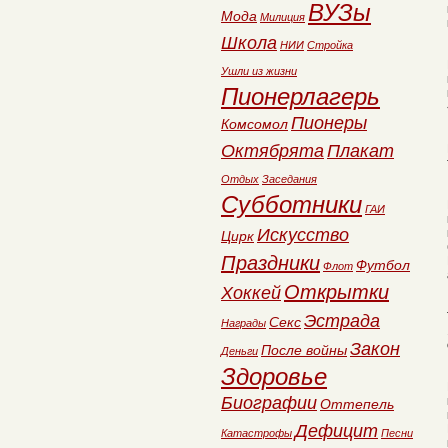
ВУЗы
Мода
Милиция
Школа
НИИ
Стройка
Ушли из жизни
Пионерлагерь
Пионеры
Комсомол
Октябрята
Плакат
Отдых
Заседания
Субботники
ГАИ
Искусство
Цирк
Праздники
Футбол
Флот
Открытки
Хоккей
Эстрада
Секс
Награды
Закон
После войны
Деньги
Здоровье
Биографии
Оттепель
Дефицит
Катастрофы
Песни