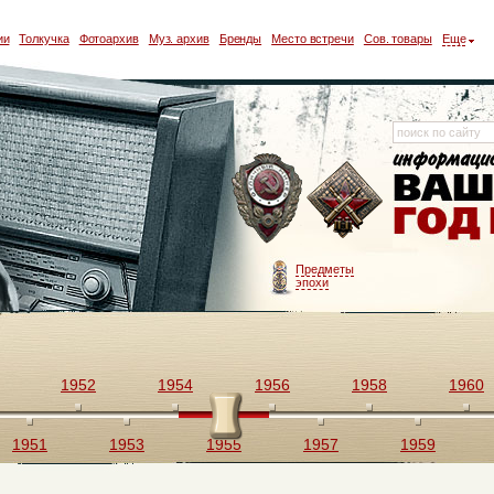
ии
Толкучка
Фотоархив
Муз. архив
Бренды
Место встречи
Сов. товары
Еще
Предметы
эпохи
1952
1954
1956
1958
1960
1951
1953
1955
1957
1959