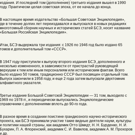
издания. И последний том (дополнение) третьего издания вышел в 1990
году. Практически целая советская эпоха, от ее начала до конца.
В настоящее время издательство «Большая Советская Энциклопедия»,
где в течение долгих лет переиздавался и выпускался в новых редакциях
многотомный сборник научных и исторических статей БСЭ, носит название
«Большая Российская Энциклопедия».
Итак, БСЭ выдержала три издания: с 1926 по 1946 год было издано 65
томов и дополнительный том «СССР».
В 1947 году приступили к выпуску второго издания БСЭ, дополненного и
несколько измененного, в зависимости от пристрастий руководящей
верхушки к тем или иным персоналиям или историческим фактам. Всего
было издано 50 томов, традиционно СССР был посвящен отдельный том.
Выпуск закончили в 1958 году, и еще 2 года затем выпускали двухтомник
алфавитного указателя.
Третье издание Большой Советской Энциклопедии — 31 том, выходило с
1969 по 1978 гг., и периодически выпускались Энциклопедические
справочники с дополнениями вплоть до 90-го года.
В разное время в создании поистине грандиозного научно-исторического
проекта, как БСЭ принимали участие такие видные деятели науки, культуры
и политики нашей страны, как академик Отто Шмидт, Н. Н. Бурденко, Н. И.
Бухарин, П. А. Флоренский, академик С. И. Вавилов, академик А. М. Прохоров
и др.