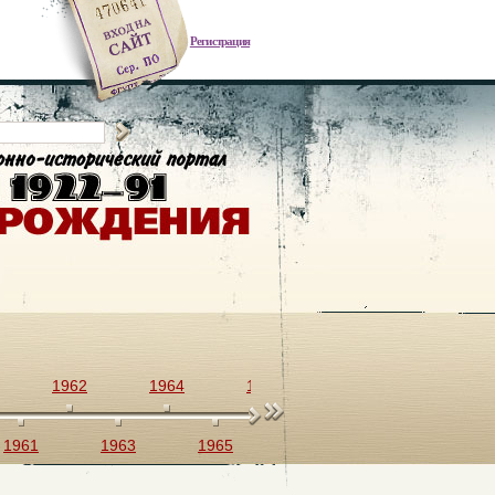
Регистрация
1962
1964
1966
1968
1970
1961
1963
1965
1967
1969