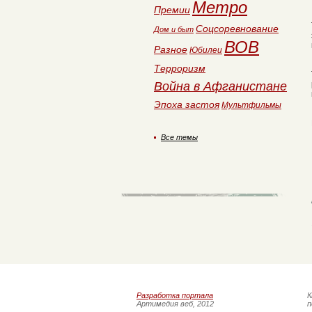
Метро
Премии
Соцсоревнование
Дом и быт
ВОВ
Разное
Юбилеи
Терроризм
Война в Афганистане
Эпоха застоя
Мультфильмы
Все темы
Разработка портала
К
Артимедия веб, 2012
п