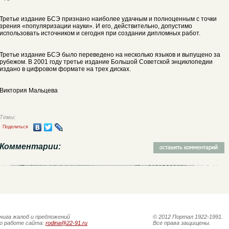
Третье издание БСЭ признано наиболее удачным и полноценным с точки
зрения «популяризации науки». И его, действительно, допустимо
использовать источником и сегодня при создании дипломных работ.
Третье издание БСЭ было переведено на несколько языков и выпущено за
рубежом. В 2001 году третье издание Большой Советской энциклопедии
издано в цифровом формате на трех дисках.
Виктория Мальцева
Темы:
Поделиться
Комментарии:
нига жалоб и предложений
© 2012 Портал 1922-1991.
о работе сайта:
rodina@22-91.ru
Все права защищены.