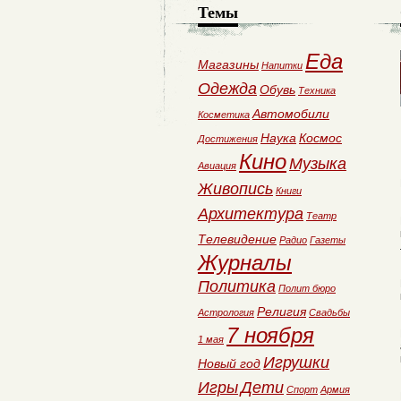
Темы
Еда
Магазины
Напитки
Одежда
Обувь
Техника
Автомобили
Косметика
Наука
Космос
Достижения
Кино
Музыка
Авиация
Живопись
Книги
Архитектура
Театр
Телевидение
Радио
Газеты
Журналы
Политика
Полит бюро
Религия
Астрология
Свадьбы
7 ноября
1 мая
Игрушки
Новый год
Игры
Дети
Спорт
Армия