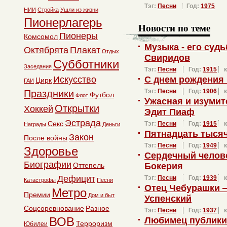
Тэг:
Песни
Год:
1975
НИИ
Стройка
Ушли из жизни
Пионерлагерь
Новости по теме
Пионеры
Комсомол
Музыка - его суд
Октябрята
Плакат
Отдых
Свиридов
Субботники
Заседания
Тэг:
Песни
Год:
1915
Искусство
С днем рождения
Цирк
ГАИ
Тэг:
Песни
Год:
1906
Праздники
Футбол
Флот
Ужасная и изуми
Открытки
Хоккей
Эдит Пиаф
Эстрада
Секс
Тэг:
Песни
Год:
1915
Награды
Деньги
Пятнадцать тысяч
Закон
После войны
Тэг:
Песни
Год:
1949
Здоровье
Сердечный челов
Биографии
Оттепель
Бокерия
Дефицит
Тэг:
Песни
Год:
1939
Катастрофы
Песни
Отец Чебурашки 
Метро
Премии
Дом и быт
Успенский
Соцсоревнование
Разное
Тэг:
Песни
Год:
1937
ВОВ
Любимец публики
Терроризм
Юбилеи