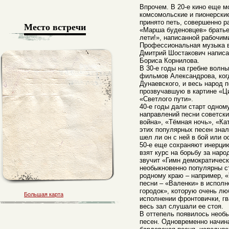
Впрочем. В 20-е кино еще м
комсомольские и пионерски
принято петь, совершенно р
Место встречи
«Марша буденовцев» братье
лети!», написанной рабочи
Профессиональная музыка в
Дмитрий Шостакович написа
Бориса Корнилова.
В 30-е годы на гребне волн
фильмов Александрова, когд
Дунаевского, и весь народ 
прозвучавшую в картине «Ц
«Светлого пути».
40-е годы дали старт одном
направлений песни советски
война», «Тёмная ночь», «Ка
этих популярных песен знал
шел ли он с ней в бой или о
50-е еще сохраняют инерци
взят курс на борьбу за нар
звучит «Гимн демократичес
необыкновенно популярны с
родному краю – например, «
песни – «Валенки» в испол
городок», которую очень лю
Большая карта
исполнении фронтовички, гв
весь зал слушали ее стоя.
В оттепель появилось необ
песен. Одновременно начина