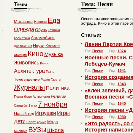
Тема:
Песни
Темы
Еда
Основным «поставщиком» по
Магазины
Напитки
эстрада. Кино в этой паре 
Одежда
Обувь
Техника
Статьи:
Автомобили
Косметика
Ленин Партия Ком
Наука
Космос
Достижения
Тэг:
Песни
Год:
1974
Кино
Музыка
Авиация
Военные песни. С
Живопись
Лебедев-Кумач
Книги
Архитектура
Тэг:
Песни
Год:
1941
Театр
История создания
Телевидение
Радио
Газеты
Тэг:
Песни
Год:
1943
Журналы
Политика
«Клен зеленый, д
Религия
Военная песня «
Полит бюро
Астрология
7 ноября
Тэг:
Песни
Год:
1940
Свадьбы
1 мая
История песни «Д
Игрушки
Игры
Новый год
Тэг:
Песни
Год:
1980
Дети
Мода
Спорт
Армия
«Это радость, со 
ВУЗы
История написан
Школа
Милиция