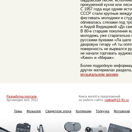
бардовская песня, исполняе
прокуренной кухни или лесн
С 1957 года еще одним ист
СССР стали крупные между
фестиваль молодежи и студе
обливалась слезами под тр
и Аидой Ведищевой «До сви
В 80-е старшие поколения е
молодежь уже старательно 
русскими буквами «Ла шате 
дворовую гитару «А ты опят
поверхность не вырвался ру
не начали торговать аудиок
«Кино» и «Мираж».
Более подробную информаци
других материалах раздела,
музыкальном архиве
.
Разработка портала
Книга жалоб и предложений
Артимедия веб, 2012
по работе сайта:
rodina@22-91.ru
Темы
Фольклор
Свидетели эпохи
Коллекции
Толкучка
Фотоархив