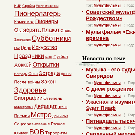
Тэг:
Мультфильмы
Год:
НИИ
Стройка
Ушли из жизни
Советский мульт
Пионерлагерь
Рождеством»
Пионеры
Комсомол
Тэг:
Мультфильмы
Год:
Октябрята
Плакат
Отдых
Мультфильм «Ежик
Субботники
времена
Заседания
Тэг:
Мультфильмы
Год:
Искусство
Цирк
ГАИ
Праздники
Футбол
Новости по теме
Флот
Открытки
Хоккей
Музыка - его суд
Эстрада
Секс
Награды
Деньги
Свиридов
Закон
После войны
Тэг:
Мультфильмы
Год
Здоровье
С днем рождения
Тэг:
Мультфильмы
Год
Биографии
Оттепель
Ужасная и изуми
Дефицит
Катастрофы
Песни
Эдит Пиаф
Метро
Тэг:
Мультфильмы
Год
Премии
Дом и быт
Пятнадцать тысяч
Соцсоревнование
Разное
Тэг:
Мультфильмы
Год
ВОВ
Терроризм
Юбилеи
Сердечный челов