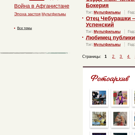
Бокерия
Война в Афганистане
Тэг:
Мультфильмы
Год
Эпоха застоя
Мультфильмы
Отец Чебурашки 
Успенский
Все темы
Тэг:
Мультфильмы
Год
Любимец публики
Тэг:
Мультфильмы
Год
Страницы:
1
2
3
4