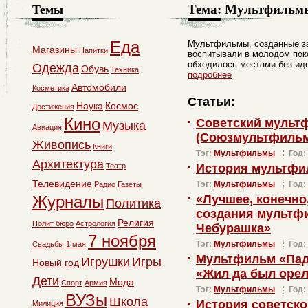
Тема:
Мультфильм
Темы
Еда
Мультфильмы, созданные з
Магазины
Напитки
воспитывали в молодом пок
обходилось местами без иде
Одежда
Обувь
Техника
подробнее
Автомобили
Косметика
Статьи:
Наука
Космос
Достижения
Кино
Советский мульт
Музыка
Авиация
(Союзмультфильм,
Живопись
Книги
Тэг:
Мультфильмы
Год:
Архитектура
Театр
История мультфил
Телевидение
Тэг:
Мультфильмы
Год:
Радио
Газеты
Журналы
«Лучшее, конечно
Политика
создания мультфи
Религия
Полит бюро
Астрология
Чебурашка»
7 ноября
Тэг:
Мультфильмы
Год:
Свадьбы
1 мая
Мультфильм «Пад
Игрушки
Игры
Новый год
«Жил да был орел
Дети
Мода
Спорт
Армия
Тэг:
Мультфильмы
Год:
ВУЗы
Школа
История советско
Милиция