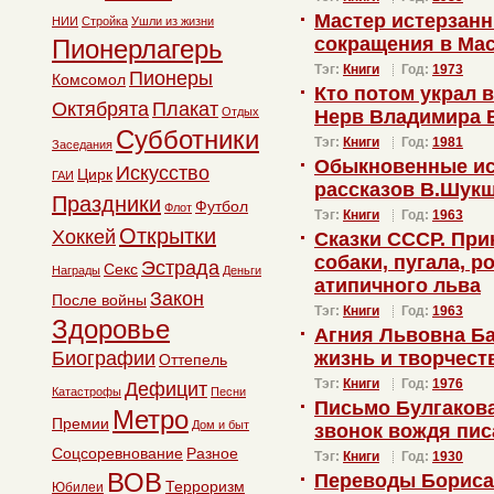
Мастер истерзанн
НИИ
Стройка
Ушли из жизни
сокращения в Мас
Пионерлагерь
Тэг:
Книги
Год:
1973
Пионеры
Комсомол
Кто потом украл 
Октябрята
Плакат
Отдых
Нерв Владимира 
Субботники
Тэг:
Книги
Год:
1981
Заседания
Обыкновенные ис
Искусство
Цирк
ГАИ
рассказов В.Шук
Праздники
Футбол
Флот
Тэг:
Книги
Год:
1963
Открытки
Хоккей
Сказки СССР. При
собаки, пугала, р
Эстрада
Секс
Награды
Деньги
атипичного льва
Закон
После войны
Тэг:
Книги
Год:
1963
Здоровье
Агния Львовна Ба
Биографии
жизнь и творчест
Оттепель
Тэг:
Книги
Год:
1976
Дефицит
Катастрофы
Песни
Письмо Булгаков
Метро
Премии
Дом и быт
звонок вождя пи
Соцсоревнование
Разное
Тэг:
Книги
Год:
1930
ВОВ
Переводы Бориса 
Терроризм
Юбилеи