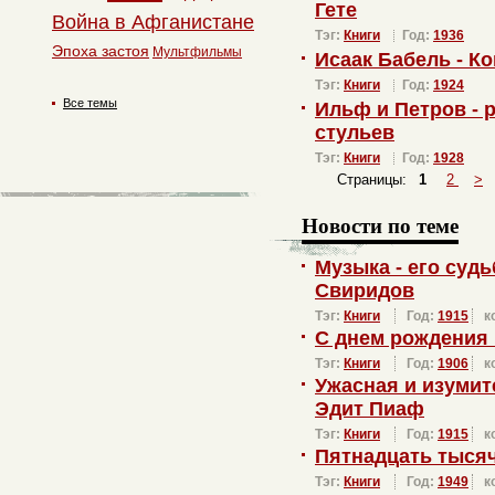
Гете
Война в Афганистане
Тэг:
Книги
Год:
1936
Эпоха застоя
Мультфильмы
Исаак Бабель - К
Тэг:
Книги
Год:
1924
Все темы
Ильф и Петров - 
стульев
Тэг:
Книги
Год:
1928
Страницы:
1
2
>
Новости по теме
Музыка - его суд
Свиридов
Тэг:
Книги
Год:
1915
к
С днем рождения
Тэг:
Книги
Год:
1906
к
Ужасная и изуми
Эдит Пиаф
Тэг:
Книги
Год:
1915
к
Пятнадцать тысяч
Тэг:
Книги
Год:
1949
к