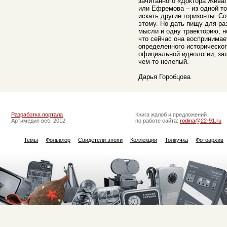
зачитанного «Доктора Живаг
или Ефремова – из одной то
искать другие горизонты. С
этому. Но дать пищу для ра
мысли и одну траекторию, н
что сейчас она воспринимает
определенного историческог
официальной идеологии, за
чем-то нелепый.
Дарья Горобцова
Разработка портала
Книга жалоб и предложений
Артимедия веб, 2012
по работе сайта:
rodina@22-91.ru
Темы
Фольклор
Свидетели эпохи
Коллекции
Толкучка
Фотоархив