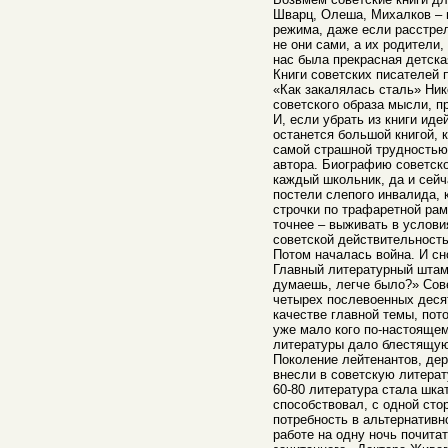
Шварц, Олеша, Михалков – в
режима, даже если расстре
не они сами, а их родители,
нас была прекрасная детска
Книги советских писателей
«Как закалялась сталь» Ник
советского образа мысли, п
И, если убрать из книги ид
останется большой книгой, 
самой страшной трудностью
автора. Биографию советско
каждый школьник, да и сейч
постели слепого инвалида, 
строчки по трафаретной рам
точнее – выживать в услови
советской действительнос
Потом началась война. И сн
Главный литературный штамп
думаешь, легче было?» Сов
четырех послевоенных деся
качестве главной темы, пот
уже мало кого по-настоящем
литературы дало блестящую
Поколение лейтенантов, дер
внесли в советскую литерат
60-80 литература стала шка
способствовал, с одной стор
потребность в альтернативн
работе на одну ночь почита