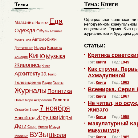
Тема:
Книги
Темы
Еда
Официальная советская лит
Магазины
Напитки
неподъемном краеугольном 
соцреализм. Термин был пр
Одежда
Обувь
Техника
журналистом и будущим до
Автомобили
Косметика
Статьи:
Наука
Космос
Достижения
Кино
Критика советски
Музыка
Авиация
Тэг:
Книги
Год:
1949
Живопись
Книги
Как струна. Перв
Архитектура
Театр
Ахмадулиной
Телевидение
Тэг:
Книги
Год:
1962
Радио
Газеты
Журналы
Всемирка. Серия
Политика
Тэг:
Книги
Год:
1967
Религия
Полит бюро
Астрология
Не читал, но осу
7 ноября
Живаго
Свадьбы
1 мая
Игрушки
Игры
Тэг:
Книги
Год:
1955
Новый год
Макулатурный Кар
Дети
Мода
Спорт
Армия
макулатуру
ВУЗы
Школа
Милиция
Тэг:
Книги
Год:
1985