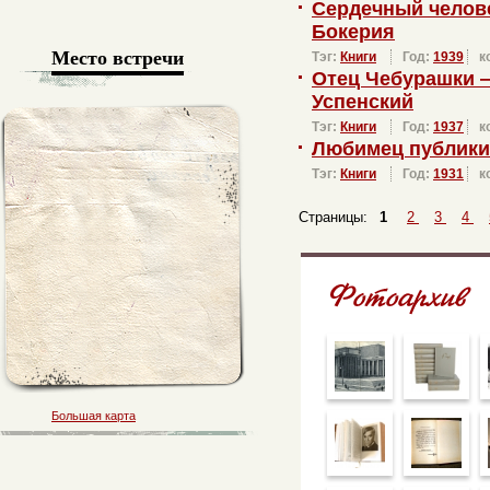
Сердечный челов
Бокерия
Место встречи
Тэг:
Книги
Год:
1939
к
Отец Чебурашки 
Успенский
Тэг:
Книги
Год:
1937
к
Любимец публики
Тэг:
Книги
Год:
1931
к
Страницы:
1
2
3
4
Большая карта