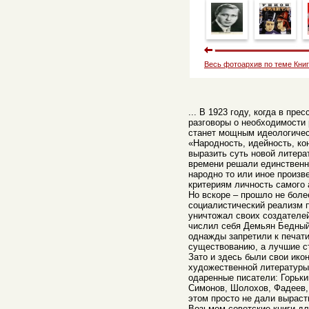
Весь фотоархив по теме Кни
... В 1923 году, когда в пре
разговоры о необходимости 
станет мощным идеологичес
«Народность, идейность, кон
выразить суть новой литера
времени решали единственн
народно то или иное произв
критериям личность самого 
Но вскоре – прошло не боле
социалистический реализм п
уничтожал своих создателе
числил себя Демьян Бедный,
однажды запретили к печати
существованию, а лучшие с
Зато и здесь были свои ико
художественной литературы
одаренные писатели: Горьк
Симонов, Шолохов, Фадеев,
этом просто не дали выраст
Возьмем советские книги дл