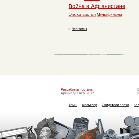
Война в Афганистане
Эпоха застоя
Мультфильмы
Все темы
Разработка портала
К
Артимедия веб, 2012
п
Темы
Фольклор
Свидетели эпохи
Ко