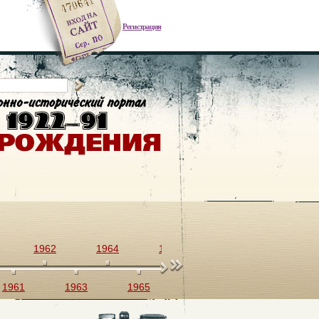
Регистрация
1962
1964
1966
1968
1970
1961
1963
1965
1967
1969