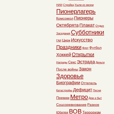
НИИ
Стройка
Ушли из жизни
Пионерлагерь
Пионеры
Комсомол
Октябрята
Плакат
Отдых
Субботники
Заседания
Искусство
Цирк
ГАИ
Праздники
Футбол
Флот
Открытки
Хоккей
Эстрада
Секс
Награды
Деньги
Закон
После войны
Здоровье
Биографии
Оттепель
Дефицит
Катастрофы
Песни
Метро
Премии
Дом и быт
Соцсоревнование
Разное
ВОВ
Терроризм
Юбилеи