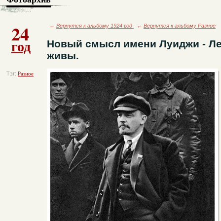
24
←
Вернутся к альбому 1924 год
←
Вернутся к альбому Разное
год
Новый смысл имени Луиджи - Ле
живы.
Тэг:
Разное