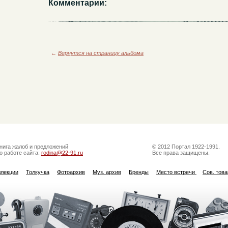
Комментарии:
←
Вернутся на страницу альбома
нига жалоб и предложений
© 2012 Портал 1922-1991.
о работе сайта:
rodina@22-91.ru
Все права защищены.
ллекции
Толкучка
Фотоархив
Муз. архив
Бренды
Место встречи
Сов. тов