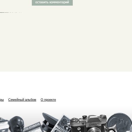
ары
Семейный альбом
О проекте