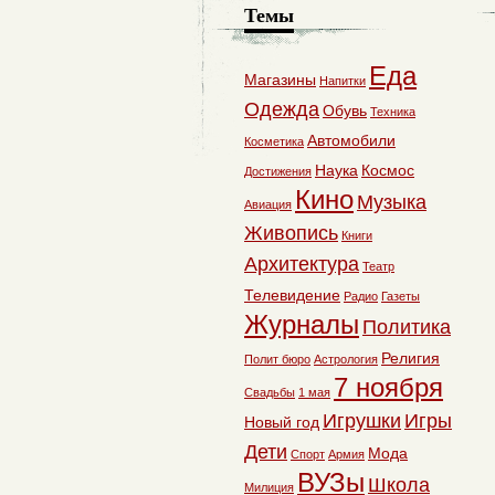
Темы
Еда
Магазины
Напитки
Одежда
Обувь
Техника
Автомобили
Косметика
Наука
Космос
Достижения
Кино
Музыка
Авиация
Живопись
Книги
Архитектура
Театр
Телевидение
Радио
Газеты
Журналы
Политика
Религия
Полит бюро
Астрология
7 ноября
Свадьбы
1 мая
Игрушки
Игры
Новый год
Дети
Мода
Спорт
Армия
ВУЗы
Школа
Милиция