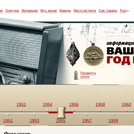
ии
Толкучка
Фотоархив
Муз. архив
Бренды
Место встречи
Сов. товары
Еще
Предметы
эпохи
1952
1954
1956
1958
1960
1951
1953
1955
1957
1959
Фотоархив