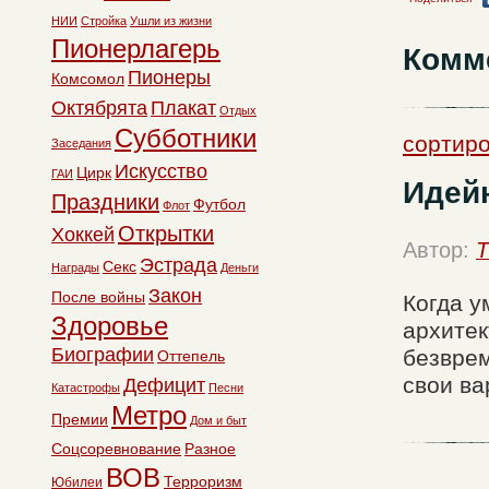
НИИ
Стройка
Ушли из жизни
Пионерлагерь
Комм
Пионеры
Комсомол
Октябрята
Плакат
Отдых
Субботники
сортиро
Заседания
Искусство
Цирк
ГАИ
Идей
Праздники
Футбол
Флот
Открытки
Хоккей
Автор:
T
Эстрада
Секс
Награды
Деньги
Закон
После войны
Когда у
Здоровье
архитек
Биографии
безврем
Оттепель
свои ва
Дефицит
Катастрофы
Песни
Метро
Премии
Дом и быт
Соцсоревнование
Разное
ВОВ
Терроризм
Юбилеи