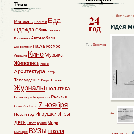
Темы
24
←
Вернутся к
Еда
Магазины
Напитки
год
Идея м
Одежда
Обувь
Техника
Автомобили
Косметика
Тэг:
Политика
Наука
Космос
Достижения
Кино
Музыка
Авиация
Живопись
Книги
Архитектура
Театр
Телевидение
Радио
Газеты
Журналы
Политика
Религия
Полит бюро
Астрология
7 ноября
Свадьбы
1 мая
Игрушки
Игры
Новый год
Дети
Мода
Спорт
Армия
ВУЗы
Школа
Милиция
Поделиться