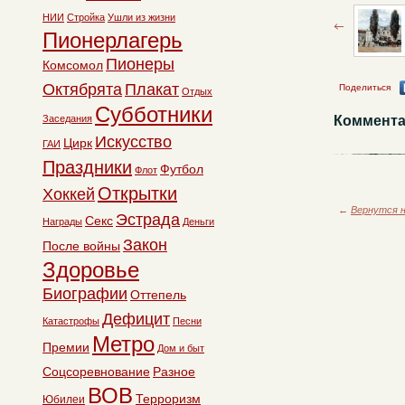
НИИ
Стройка
Ушли из жизни
Пионерлагерь
Пионеры
Комсомол
Октябрята
Плакат
Поделиться
Отдых
Субботники
Заседания
Коммента
Искусство
Цирк
ГАИ
Праздники
Футбол
Флот
Открытки
Хоккей
←
Вернутся н
Эстрада
Секс
Награды
Деньги
Закон
После войны
Здоровье
Биографии
Оттепель
Дефицит
Катастрофы
Песни
Метро
Премии
Дом и быт
Соцсоревнование
Разное
ВОВ
Терроризм
Юбилеи