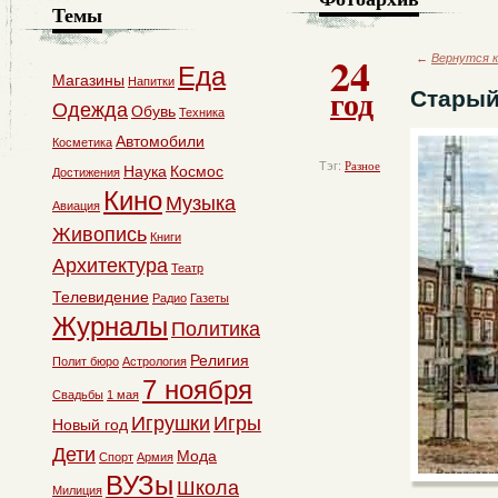
Темы
24
←
Вернутся к
Еда
Магазины
Напитки
год
Старый
Одежда
Обувь
Техника
Автомобили
Косметика
Тэг:
Разное
Наука
Космос
Достижения
Кино
Музыка
Авиация
Живопись
Книги
Архитектура
Театр
Телевидение
Радио
Газеты
Журналы
Политика
Религия
Полит бюро
Астрология
7 ноября
Свадьбы
1 мая
Игрушки
Игры
Новый год
Дети
Мода
Спорт
Армия
ВУЗы
Школа
Милиция