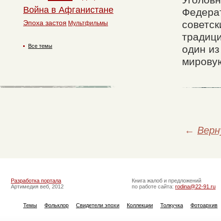
Уголовн
Война в Афганистане
Федерат
Эпоха застоя
советск
Мультфильмы
традици
Все темы
один из
мировую
←
Верн
Разработка портала
Книга жалоб и предложений
Артимедия веб, 2012
по работе сайта:
rodina@22-91.ru
Темы
Фольклор
Свидетели эпохи
Коллекции
Толкучка
Фотоархив