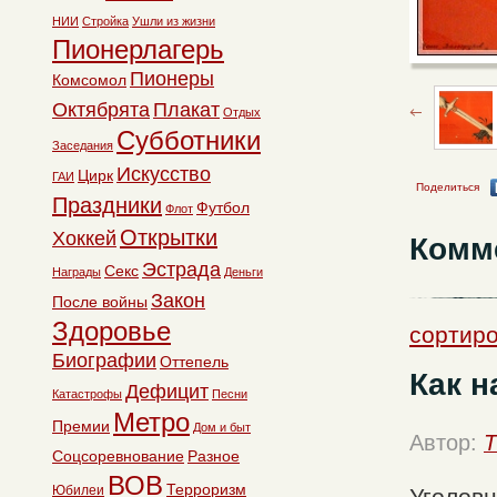
НИИ
Стройка
Ушли из жизни
Пионерлагерь
Пионеры
Комсомол
Октябрята
Плакат
Отдых
Субботники
Заседания
Искусство
Цирк
ГАИ
Поделиться
Праздники
Футбол
Флот
Открытки
Хоккей
Комм
Эстрада
Секс
Награды
Деньги
Закон
После войны
Здоровье
сортиро
Биографии
Оттепель
Как н
Дефицит
Катастрофы
Песни
Метро
Премии
Дом и быт
Автор:
T
Соцсоревнование
Разное
ВОВ
Терроризм
Юбилеи