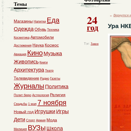
Темы
24
←
Вернутся к
Еда
Магазины
Напитки
год
Ура НК
Одежда
Обувь
Техника
Автомобили
Косметика
Тэг:
Закон
Наука
Космос
Достижения
Кино
Музыка
Авиация
Живопись
Книги
Архитектура
Театр
Телевидение
Радио
Газеты
Журналы
Политика
Религия
Полит бюро
Астрология
7 ноября
Свадьбы
1 мая
Игрушки
Игры
Новый год
Дети
Мода
Спорт
Армия
ВУЗы
Школа
Милиция