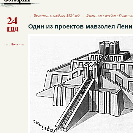
24
←
Вернутся к альбому 1924 год
←
Вернутся к альбому Политик
год
Один из проектов мавзолея Лени
Тэг:
Политика