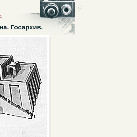
а
на. Госархив.