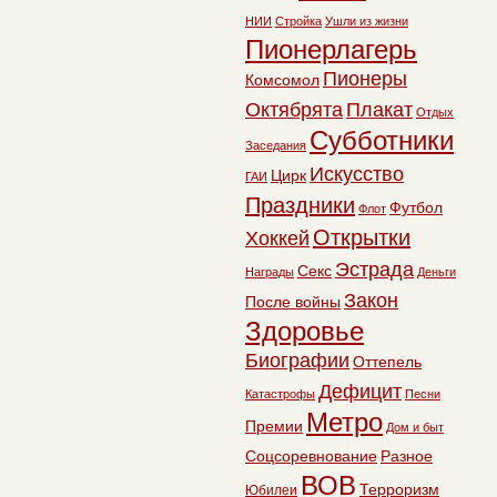
НИИ
Стройка
Ушли из жизни
Пионерлагерь
Пионеры
Комсомол
Октябрята
Плакат
Отдых
Субботники
Заседания
Искусство
Цирк
ГАИ
Праздники
Футбол
Флот
Открытки
Хоккей
Эстрада
Секс
Награды
Деньги
Закон
После войны
Здоровье
Биографии
Оттепель
Дефицит
Катастрофы
Песни
Метро
Премии
Дом и быт
Соцсоревнование
Разное
ВОВ
Терроризм
Юбилеи