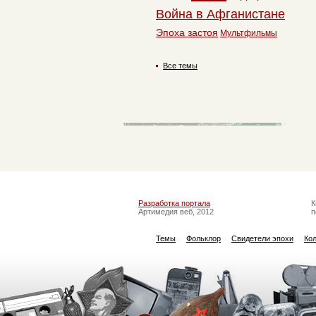
Война в Афганистане
Эпоха застоя
Мультфильмы
Все темы
Разработка портала
К
Артимедия веб, 2012
п
Темы
Фольклор
Свидетели эпохи
Ко