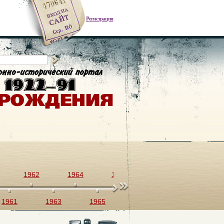
Регистрация
1962
1964
1966
1968
1970
1961
1963
1965
1967
1969