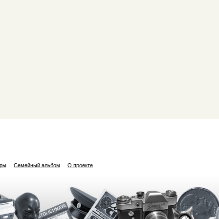
ары
Семейный альбом
О проекте