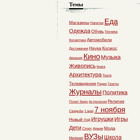
Темы
Еда
Магазины
Напитки
Одежда
Обувь
Техника
Автомобили
Косметика
Наука
Космос
Достижения
Кино
Музыка
Авиация
Живопись
Книги
Архитектура
Театр
Телевидение
Радио
Газеты
Журналы
Политика
Религия
Полит бюро
Астрология
7 ноября
Свадьбы
1 мая
Игрушки
Игры
Новый год
Дети
Мода
Спорт
Армия
ВУЗы
Школа
Милиция