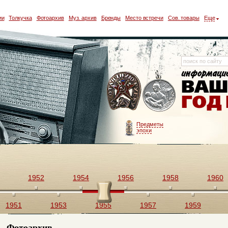
ии
Толкучка
Фотоархив
Муз. архив
Бренды
Место встречи
Сов. товары
Еще
Предметы
эпохи
1952
1954
1956
1958
1960
1951
1953
1955
1957
1959
Фотоархив