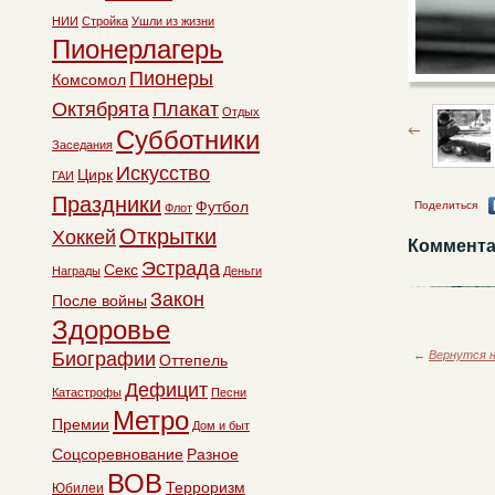
НИИ
Стройка
Ушли из жизни
Пионерлагерь
Пионеры
Комсомол
Октябрята
Плакат
Отдых
Субботники
Заседания
Искусство
Цирк
ГАИ
Праздники
Футбол
Поделиться
Флот
Открытки
Хоккей
Коммента
Эстрада
Секс
Награды
Деньги
Закон
После войны
Здоровье
Биографии
←
Вернутся н
Оттепель
Дефицит
Катастрофы
Песни
Метро
Премии
Дом и быт
Соцсоревнование
Разное
ВОВ
Терроризм
Юбилеи