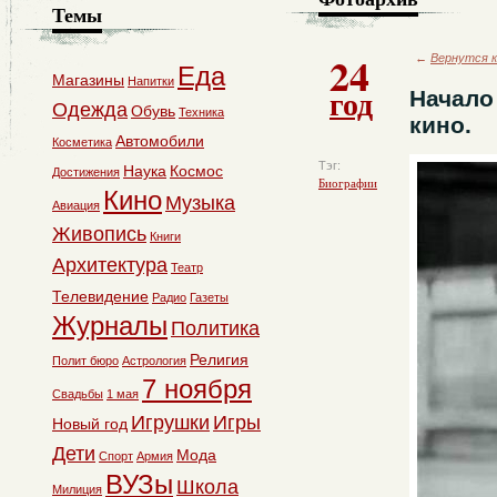
Темы
24
←
Вернутся к
Еда
Магазины
Напитки
год
Начало
Одежда
Обувь
Техника
кино.
Автомобили
Косметика
Тэг:
Наука
Космос
Достижения
Биографии
Кино
Музыка
Авиация
Живопись
Книги
Архитектура
Театр
Телевидение
Радио
Газеты
Журналы
Политика
Религия
Полит бюро
Астрология
7 ноября
Свадьбы
1 мая
Игрушки
Игры
Новый год
Дети
Мода
Спорт
Армия
ВУЗы
Школа
Милиция