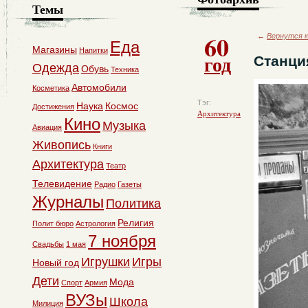
Темы
60
←
Вернутся к
Еда
Магазины
Напитки
год
Станци
Одежда
Обувь
Техника
Автомобили
Косметика
Тэг:
Наука
Космос
Достижения
Архитектура
Кино
Музыка
Авиация
Живопись
Книги
Архитектура
Театр
Телевидение
Радио
Газеты
Журналы
Политика
Религия
Полит бюро
Астрология
7 ноября
Свадьбы
1 мая
Игрушки
Игры
Новый год
Дети
Мода
Спорт
Армия
ВУЗы
Школа
Милиция