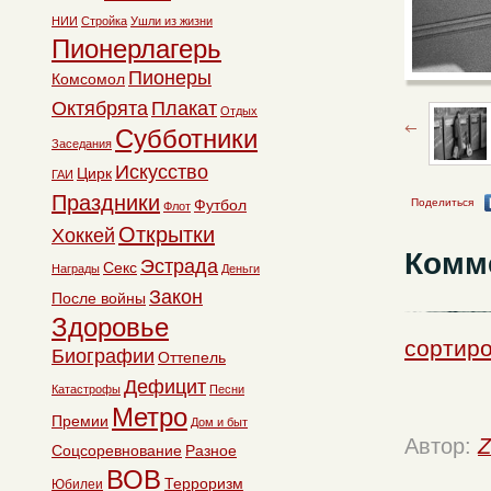
НИИ
Стройка
Ушли из жизни
Пионерлагерь
Пионеры
Комсомол
Октябрята
Плакат
Отдых
Субботники
Заседания
Искусство
Цирк
ГАИ
Праздники
Поделиться
Футбол
Флот
Открытки
Хоккей
Комм
Эстрада
Секс
Награды
Деньги
Закон
После войны
Здоровье
сортиро
Биографии
Оттепель
Дефицит
Катастрофы
Песни
Метро
Премии
Дом и быт
Автор:
Z
Соцсоревнование
Разное
ВОВ
Терроризм
Юбилеи