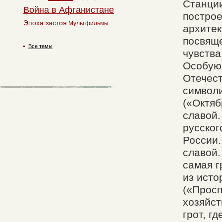
Станции
Война в Афганистане
построе
Эпоха застоя
Мультфильмы
архитек
посвяще
Все темы
чувства
Особую 
Отечест
символи
(«Октяб
славой.
русског
России.
славой
самая г
из исто
(«Просп
хозяйст
грот, г