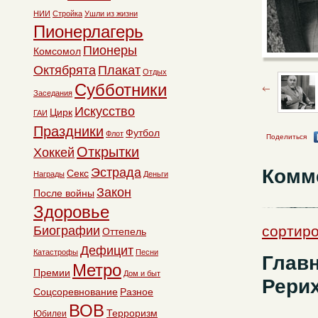
НИИ
Стройка
Ушли из жизни
Пионерлагерь
Пионеры
Комсомол
Октябрята
Плакат
Отдых
Субботники
Заседания
Искусство
Цирк
ГАИ
Праздники
Футбол
Флот
Поделиться
Открытки
Хоккей
Комм
Эстрада
Секс
Награды
Деньги
Закон
После войны
Здоровье
сортиро
Биографии
Оттепель
Дефицит
Катастрофы
Песни
Главн
Метро
Премии
Дом и быт
Рерих
Соцсоревнование
Разное
ВОВ
Терроризм
Юбилеи