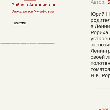
Автор:
S
Война в Афганистане
Эпоха застоя
Мультфильмы
Юрий Н
родител
Все темы
в Ленин
Рериха 
устроен
экспози
Ленингр
своей л
полотен
томятся
Н.К. Ре
←
Верн