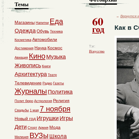
Темы
60
←
Вернутся к
Еда
Магазины
Напитки
год
Как в 
Одежда
Обувь
Техника
Автомобили
Косметика
Тэг:
Наука
Космос
Достижения
Искусство
Кино
Музыка
Авиация
Живопись
Книги
Архитектура
Театр
Телевидение
Радио
Газеты
Журналы
Политика
Религия
Полит бюро
Астрология
7 ноября
Свадьбы
1 мая
Игрушки
Игры
Новый год
Дети
Мода
Спорт
Армия
ВУЗы
Школа
Милиция