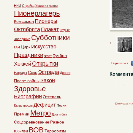
НИИ
Стройка
Ушли из жизни
Пионерлагерь
Пионеры
Комсомол
Октябрята
Плакат
Отдых
Субботники
Заседания
Искусство
Цирк
ГАИ
Праздники
Футбол
Флот
Открытки
Хоккей
Поделиться
Эстрада
Секс
Награды
Деньги
Коммента
Закон
После войны
Здоровье
Биографии
Оттепель
←
Вернутся н
Дефицит
Катастрофы
Песни
Метро
Премии
Дом и быт
Соцсоревнование
Разное
ВОВ
Терроризм
Юбилеи