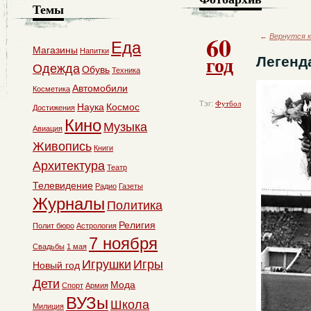
Темы
60
←
Вернутся к
Еда
Магазины
Напитки
год
Легенд
Одежда
Обувь
Техника
Автомобили
Косметика
Тэг:
Футбол
Наука
Космос
Достижения
Кино
Музыка
Авиация
Живопись
Книги
Архитектура
Театр
Телевидение
Радио
Газеты
Журналы
Политика
Религия
Полит бюро
Астрология
7 ноября
Свадьбы
1 мая
Игрушки
Игры
Новый год
Дети
Мода
Спорт
Армия
ВУЗы
Школа
Милиция