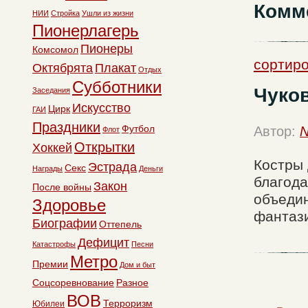
Комм
НИИ
Стройка
Ушли из жизни
Пионерлагерь
Пионеры
Комсомол
сортиро
Октябрята
Плакат
Отдых
Субботники
Чуков
Заседания
Искусство
Цирк
ГАИ
Праздники
Футбол
Автор:
N
Флот
Открытки
Хоккей
Костры 
Эстрада
Секс
Награды
Деньги
благода
Закон
После войны
объедин
Здоровье
фантази
Биографии
Оттепель
Дефицит
Катастрофы
Песни
Метро
Премии
Дом и быт
Соцсоревнование
Разное
ВОВ
Терроризм
Юбилеи