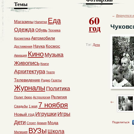
Темы
60
←
Вернутся к
Еда
Магазины
Напитки
год
Чуковс
Одежда
Обувь
Техника
Автомобили
Косметика
Тэг:
Дети
Наука
Космос
Достижения
Кино
Музыка
Авиация
Живопись
Книги
Архитектура
Театр
Телевидение
Радио
Газеты
Журналы
Политика
Религия
Полит бюро
Астрология
7 ноября
Свадьбы
1 мая
Игрушки
Игры
Новый год
Дети
Мода
Поделиться
Спорт
Армия
ВУЗы
Школа
Милиция