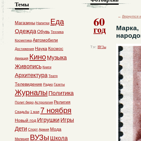
Темы
60
←
Вернутся к
Еда
Магазины
Напитки
год
Марка,
Одежда
Обувь
Техника
народо
Автомобили
Косметика
Тэг:
ВУЗы
Наука
Космос
Достижения
Кино
Музыка
Авиация
Живопись
Книги
Архитектура
Театр
Телевидение
Радио
Газеты
Журналы
Политика
Религия
Полит бюро
Астрология
7 ноября
Свадьбы
1 мая
Игрушки
Игры
Новый год
Дети
Мода
Спорт
Армия
ВУЗы
Школа
Милиция