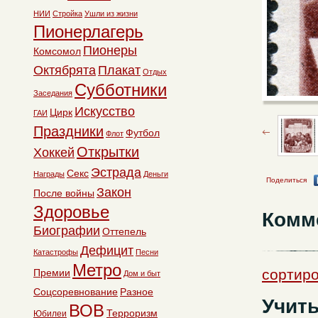
НИИ
Стройка
Ушли из жизни
Пионерлагерь
Пионеры
Комсомол
Октябрята
Плакат
Отдых
Субботники
Заседания
Искусство
Цирк
ГАИ
Праздники
Футбол
Флот
Открытки
Хоккей
Эстрада
Секс
Награды
Деньги
Поделиться
Закон
После войны
Здоровье
Комм
Биографии
Оттепель
Дефицит
Катастрофы
Песни
Метро
сортиро
Премии
Дом и быт
Соцсоревнование
Разное
Учить
ВОВ
Терроризм
Юбилеи