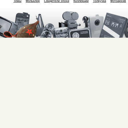
Темы
Фольклор
Свидетели эпохи
Коллекции
Толкучка
Фотоархив