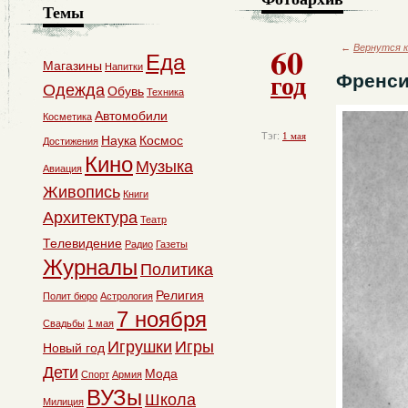
Темы
60
←
Вернутся к
Еда
Магазины
Напитки
год
Френси
Одежда
Обувь
Техника
Автомобили
Косметика
Тэг:
1 мая
Наука
Космос
Достижения
Кино
Музыка
Авиация
Живопись
Книги
Архитектура
Театр
Телевидение
Радио
Газеты
Журналы
Политика
Религия
Полит бюро
Астрология
7 ноября
Свадьбы
1 мая
Игрушки
Игры
Новый год
Дети
Мода
Спорт
Армия
ВУЗы
Школа
Милиция