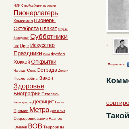
НИИ
Стройка
Ушли из жизни
Пионерлагерь
Пионеры
Комсомол
Октябрята
Плакат
Отдых
Субботники
Заседания
Искусство
Цирк
ГАИ
Праздники
Футбол
Флот
Открытки
Хоккей
Поделиться
Эстрада
Секс
Награды
Деньги
Закон
Комм
После войны
Здоровье
Биографии
Оттепель
Дефицит
сортиро
Катастрофы
Песни
Метро
Премии
Дом и быт
Такой
Соцсоревнование
Разное
ВОВ
Терроризм
Юбилеи