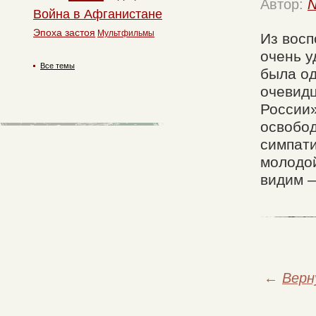
Автор:
N
Война в Афганистане
Эпоха застоя
Мультфильмы
Из вос
очень у
Все темы
была о
очевидц
России»
освобод
симпати
молодой
видим —
←
Верн