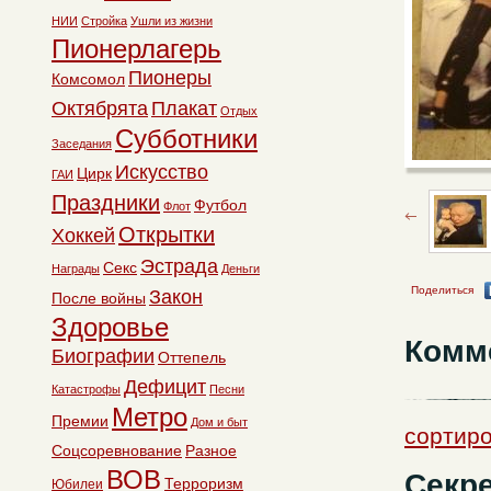
НИИ
Стройка
Ушли из жизни
Пионерлагерь
Пионеры
Комсомол
Октябрята
Плакат
Отдых
Субботники
Заседания
Искусство
Цирк
ГАИ
Праздники
Футбол
Флот
Открытки
Хоккей
Эстрада
Секс
Награды
Деньги
Поделиться
Закон
После войны
Здоровье
Комм
Биографии
Оттепель
Дефицит
Катастрофы
Песни
Метро
Премии
Дом и быт
сортир
Соцсоревнование
Разное
ВОВ
Секре
Терроризм
Юбилеи