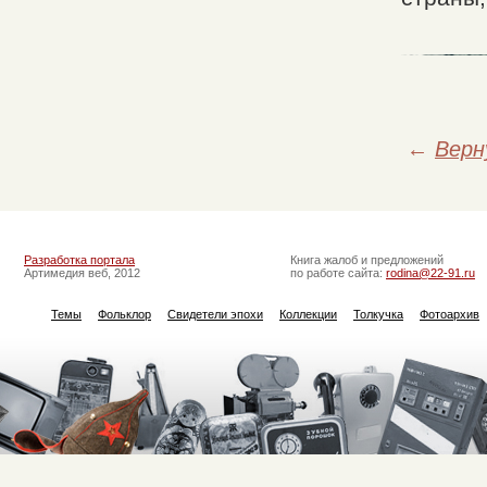
←
Верн
Разработка портала
Книга жалоб и предложений
Артимедия веб, 2012
по работе сайта:
rodina@22-91.ru
Темы
Фольклор
Свидетели эпохи
Коллекции
Толкучка
Фотоархив