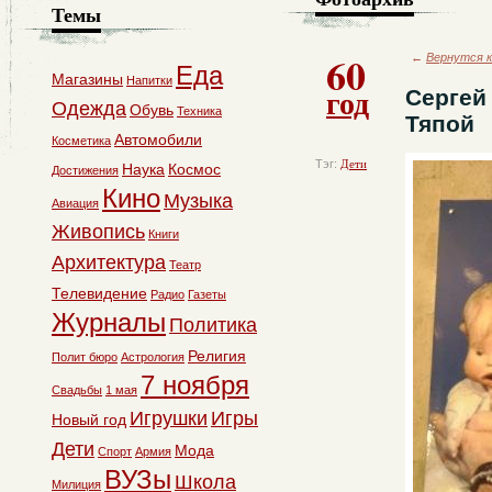
Темы
60
←
Вернутся к
Еда
Магазины
Напитки
год
Сергей
Одежда
Обувь
Техника
Тяпой
Автомобили
Косметика
Тэг:
Дети
Наука
Космос
Достижения
Кино
Музыка
Авиация
Живопись
Книги
Архитектура
Театр
Телевидение
Радио
Газеты
Журналы
Политика
Религия
Полит бюро
Астрология
7 ноября
Свадьбы
1 мая
Игрушки
Игры
Новый год
Дети
Мода
Спорт
Армия
ВУЗы
Школа
Милиция