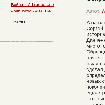
Война в Афганистане
Автор:
N
Эпоха застоя
Мультфильмы
А на во
Все темы
Сергей 
историю
Данченк
много, 
Образцо
начал с
были пр
сделал 
определ
новых с
поколен
сценогр
которые
страны,