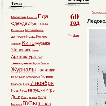
Темы
60
←
Вернутся к
Еда
Магазины
Напитки
год
Ледоко
Одежда
Обувь
Техника
Автомобили
Косметика
Тэг:
Флот
Наука
Космос
Достижения
Кино
Музыка
Авиация
Живопись
Книги
Архитектура
Театр
Телевидение
Радио
Газеты
Журналы
Политика
Религия
Полит бюро
Астрология
7 ноября
Свадьбы
1 мая
Игрушки
Игры
Новый год
Дети
Мода
Спорт
Армия
ВУЗы
Школа
Милиция