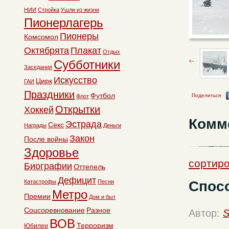
НИИ
Стройка
Ушли из жизни
Пионерлагерь
Пионеры
Комсомол
Октябрята
Плакат
Отдых
Субботники
Заседания
Искусство
Цирк
ГАИ
Праздники
Футбол
Поделиться
Флот
Открытки
Хоккей
Комм
Эстрада
Секс
Награды
Деньги
Закон
После войны
Здоровье
сортир
Биографии
Оттепель
Дефицит
Спос
Катастрофы
Песни
Метро
Премии
Дом и быт
Соцсоревнование
Разное
Автор:
S
ВОВ
Терроризм
Юбилеи