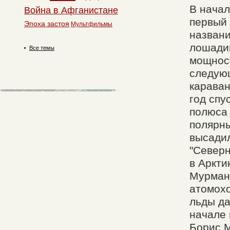
В начал
Война в Афганистане
первый 
Эпоха застоя
Мультфильмы
названи
лошадин
Все темы
мощност
следующ
караван
год спу
полюса 
полярны
высади
"Северн
в Аркти
Мурманс
атомохо
льды да
начале 
Борис М