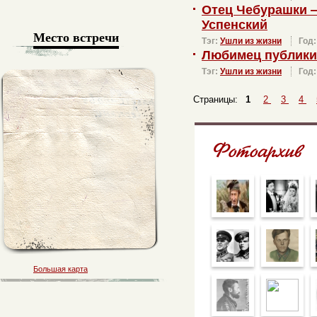
Отец Чебурашки 
Успенский
Место встречи
Тэг:
Ушли из жизни
Год
Любимец публики
Тэг:
Ушли из жизни
Год
Страницы:
1
2
3
4
Большая карта