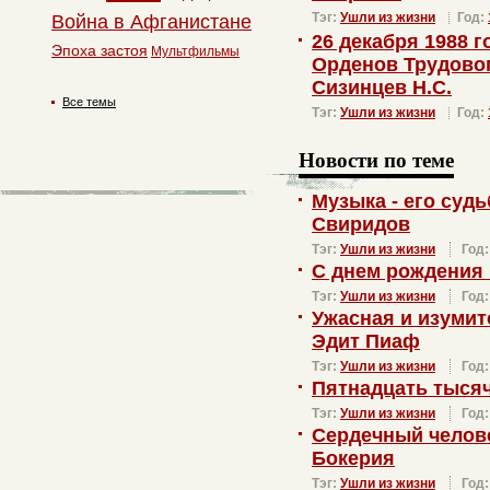
Тэг:
Ушли из жизни
Год:
Война в Афганистане
26 декабря 1988 г
Эпоха застоя
Мультфильмы
Орденов Трудово
Сизинцев Н.С.
Все темы
Тэг:
Ушли из жизни
Год:
Новости по теме
Музыка - его суд
Свиридов
Тэг:
Ушли из жизни
Год
С днем рождения
Тэг:
Ушли из жизни
Год
Ужасная и изуми
Эдит Пиаф
Тэг:
Ушли из жизни
Год
Пятнадцать тысяч
Тэг:
Ушли из жизни
Год
Сердечный челов
Бокерия
Тэг:
Ушли из жизни
Год