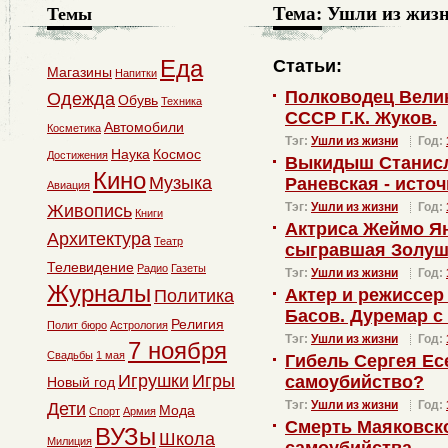
Тема:
Ушли из жиз
Темы
Еда
Статьи:
Магазины
Напитки
Полководец Вели
Одежда
Обувь
Техника
СССР Г.К. Жуков.
Автомобили
Косметика
Тэг:
Ушли из жизни
Год:
Наука
Космос
Достижения
Выкидыш Станисл
Кино
Музыка
Раневская - исто
Авиация
Тэг:
Ушли из жизни
Год:
Живопись
Книги
Актриса Жеймо Я
Архитектура
Театр
сыгравшая Золуш
Телевидение
Радио
Газеты
Тэг:
Ушли из жизни
Год:
Журналы
Актер и режиссе
Политика
Басов. Дуремар с
Религия
Полит бюро
Астрология
Тэг:
Ушли из жизни
Год:
7 ноября
Свадьбы
1 мая
Гибель Сергея Ес
Игрушки
Игры
самоубийство?
Новый год
Тэг:
Ушли из жизни
Год:
Дети
Мода
Спорт
Армия
Смерть Маяковск
ВУЗы
Школа
Милиция