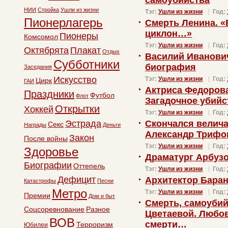
самоубийства
НИИ
Стройка
Ушли из жизни
Тэг:
Ушли из жизни
Год:
Пионерлагерь
Смерть Ленина. «
циклон…»
Пионеры
Комсомол
Тэг:
Ушли из жизни
Год:
Октябрята
Плакат
Отдых
Василий Иванович
Субботники
биография
Заседания
Искусство
Тэг:
Ушли из жизни
Год:
Цирк
ГАИ
Актриса Федорова
Праздники
Футбол
Флот
Загадочное убийс
Открытки
Хоккей
Тэг:
Ушли из жизни
Год:
Эстрада
Скончался велича
Секс
Награды
Деньги
Александр Трифо
Закон
После войны
Тэг:
Ушли из жизни
Год:
Здоровье
Драматург Арбуз
Биографии
Оттепель
Тэг:
Ушли из жизни
Год:
Дефицит
Архитектор Бара
Катастрофы
Песни
Метро
Тэг:
Ушли из жизни
Год:
Премии
Дом и быт
Смерть, самоуби
Соцсоревнование
Разное
Цветаевой. Любов
ВОВ
смерти…
Терроризм
Юбилеи