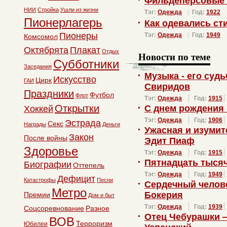
Фильдеперсовые 
НИИ
Стройка
Ушли из жизни
Тэг:
Одежда
Год:
1922
Пионерлагерь
Как одевались ст
Пионеры
Тэг:
Одежда
Год:
1949
Комсомол
Октябрята
Плакат
Отдых
Новости по теме
Субботники
Заседания
Музыка - его суд
Искусство
Цирк
ГАИ
Свиридов
Праздники
Футбол
Флот
Тэг:
Одежда
Год:
1915
Открытки
С днем рождения
Хоккей
Тэг:
Одежда
Год:
1906
Эстрада
Секс
Награды
Деньги
Ужасная и изуми
Закон
После войны
Эдит Пиаф
Здоровье
Тэг:
Одежда
Год:
1915
Пятнадцать тысяч
Биографии
Оттепель
Тэг:
Одежда
Год:
1949
Дефицит
Катастрофы
Песни
Сердечный челов
Метро
Бокерия
Премии
Дом и быт
Тэг:
Одежда
Год:
1939
Соцсоревнование
Разное
Отец Чебурашки 
ВОВ
Терроризм
Юбилеи