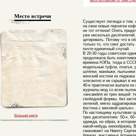
Весь фотоархив по теме Од
Место встречи
Существует легенда о том, 
на свои новые перчатки коф
не тот оттенок! Опять прид
уже несколько десятилетий
цитировать. Потому что в о
только то, что смог достать
почти единичный случай.
В 20-30 годы советская оде
продолжала быть кокетливо
времена НЭПа, тогда в ССС
модельные туфли, платья, 
шляпки, манишки, пыльники 
женский костюм из пиджака
элегантно и не скрывал в ж
40-е практически выпали из
журналы мод со всем пылом
«ансамбля из трех вещей: т
свободной формы, без засте
зеленой, мягко задрапирова
бостона с меховой шалью».
По настоящему культовая о
Большая карта
трех десятилетиях: 50-х, 60
одежда, но образ, в которо
какой-нибудь кинообразец. 
смахивают на Никиту Сергее
брюках, массивных ботинка