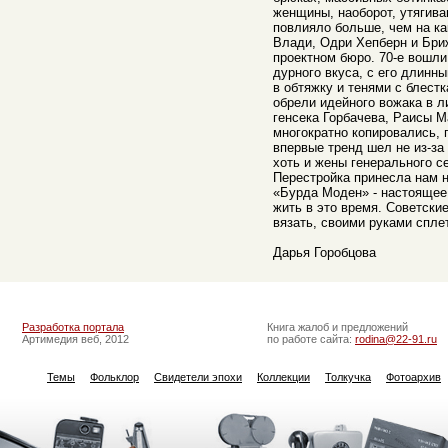
женщины, наоборот, утягива
повлияло больше, чем на ка
Влади, Одри Хепберн и Бри
проектном бюро. 70-е вошли
дурного вкуса, с его длин
в обтяжку и тенями с блест
обрели идейного вожака в л
генсека Горбачева, Раисы 
многократно копировались, 
впервые тренд шел не из-за
хоть и жены генерального с
Перестройка принесла нам н
«Бурда Моден» - настоящее
жить в это время. Советск
вязать, своими руками спле
Дарья Горобцова
Разработка портала
Книга жалоб и предложений
Артимедия веб, 2012
по работе сайта:
rodina@22-91.ru
Темы
Фольклор
Свидетели эпохи
Коллекции
Толкучка
Фотоархив