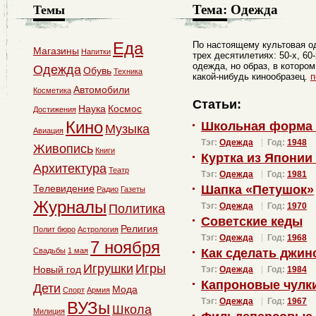
Тема:
Одежда
Темы
Еда
По настоящему культовая о
Магазины
Напитки
трех десятилетиях: 50-х, 60
одежда, но образ, в которо
Одежда
Обувь
Техника
какой-нибудь кинообразец.
п
Автомобили
Косметика
Статьи:
Наука
Космос
Достижения
Кино
Школьная форма
Музыка
Авиация
Тэг:
Одежда
Год:
1948
Живопись
Книги
Куртка из Японии 
Архитектура
Театр
Тэг:
Одежда
Год:
1981
Телевидение
Шапка «Петушок»
Радио
Газеты
Журналы
Тэг:
Одежда
Год:
1970
Политика
Советские кеды
Религия
Полит бюро
Астрология
Тэг:
Одежда
Год:
1968
7 ноября
Свадьбы
1 мая
Как сделать джин
Игрушки
Игры
Новый год
Тэг:
Одежда
Год:
1984
Капроновые чулк
Дети
Мода
Спорт
Армия
Тэг:
Одежда
Год:
1967
ВУЗы
Школа
Милиция