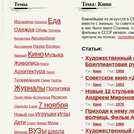
Тема:
Кино
Темы
Еда
Важнейшим из искусств в С
Магазины
Напитки
вместе с жизнью: то советс
в них было мало Сталина, то
Одежда
Обувь
Техника
фильмы в СССР резали, см
прятали на полках.
подробн
Автомобили
Косметика
Наука
Космос
Достижения
Статьи:
Кино
Музыка
Авиация
Художественный 
Живопись
Бриллиантовая ру
Книги
Архитектура
Тэг:
Кино
Год:
1968
Театр
Советское кино «
Телевидение
Радио
Газеты
Тэг:
Кино
Год:
1961
Журналы
Политика
Новые 12 стульев
Религия
Андреем Мироно
Полит бюро
Астрология
7 ноября
Тэг:
Кино
Год:
1976
Свадьбы
1 мая
Приходи к нему л
Игрушки
Игры
Новый год
волчица. Фильм А
Дети
Мода
Спорт
Армия
Тэг:
Кино
Год:
1966
ВУЗы
Художественный 
Школа
Милиция