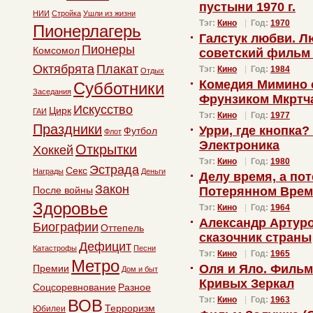
пустыни 1970 г.
НИИ
Стройка
Ушли из жизни
Тэг:
Кино
Год:
1970
Пионерлагерь
Галстук любви. Л
Пионеры
Комсомол
советский фильм
Октябрята
Плакат
Тэг:
Кино
Год:
1984
Отдых
Комедия Мимино с
Субботники
Заседания
Фрунзиком Мкртч
Искусство
Цирк
ГАИ
Тэг:
Кино
Год:
1977
Праздники
Урри, где кнопка
Футбол
Флот
Электроника
Открытки
Хоккей
Тэг:
Кино
Год:
1980
Эстрада
Секс
Награды
Деньги
Делу время, а пот
Закон
После войны
Потерянном Врем
Здоровье
Тэг:
Кино
Год:
1964
Александр Артуро
Биографии
Оттепель
сказочник страны
Дефицит
Катастрофы
Песни
Тэг:
Кино
Год:
1965
Метро
Оля и Яло. Фильм
Премии
Дом и быт
Кривых Зеркал
Соцсоревнование
Разное
Тэг:
Кино
Год:
1963
ВОВ
Терроризм
Юбилеи