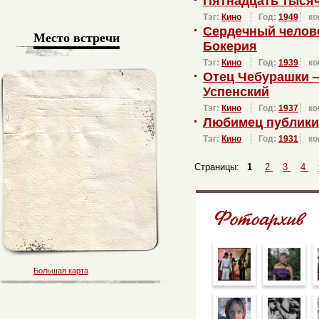
Пятнадцать тысяч
Тэг:
Кино
Год:
1949
ко
Сердечный челов
Место встречи
Бокерия
Тэг:
Кино
Год:
1939
ко
Отец Чебурашки 
Успенский
Тэг:
Кино
Год:
1937
ко
Любимец публики
Тэг:
Кино
Год:
1931
ко
Страницы:
1
2
3
4
Большая карта