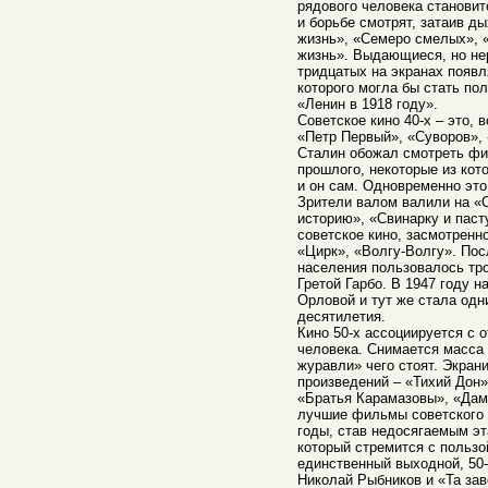
рядового человека становитс
и борьбе смотрят, затаив ды
жизнь», «Семеро смелых», 
жизнь». Выдающиеся, но не
тридцатых на экранах появл
которого могла бы стать по
«Ленин в 1918 году».
Советское кино 40-х – это, 
«Петр Первый», «Суворов»,
Сталин обожал смотреть ф
прошлого, некоторые из кот
и он сам. Одновременно эт
Зрители валом валили на «
историю», «Свинарку и паст
советское кино, засмотренн
«Цирк», «Волгу-Волгу». Пос
населения пользовалось тр
Гретой Гарбо. В 1947 году 
Орловой и тут же стала одн
десятилетия.
Кино 50-х ассоциируется с 
человека. Снимается масса
журавли» чего стоят. Экран
произведений – «Тихий Дон»
«Братья Карамазовы», «Дама
лучшие фильмы советского к
годы, став недосягаемым эт
который стремится с пользо
единственный выходной, 50-
Николай Рыбников и «Та зав