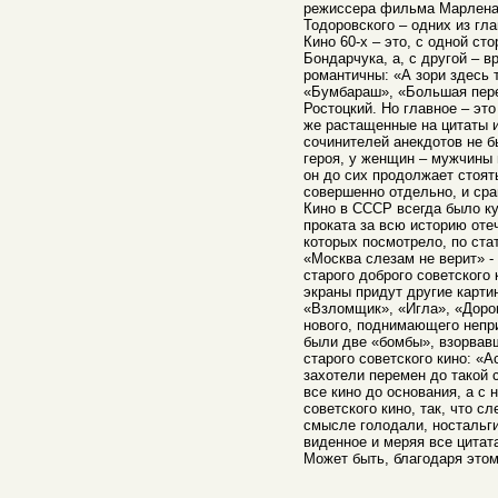
режиссера фильма Марлена 
Тодоровского – одних из гла
Кино 60-х – это, с одной ст
Бондарчука, а, с другой – 
романтичны: «А зори здесь 
«Бумбараш», «Большая пере
Ростоцкий. Но главное – эт
же растащенные на цитаты и
сочинителей анекдотов не б
героя, у женщин – мужчины
он до сих продолжает стоят
совершенно отдельно, и сра
Кино в СССР всегда было ку
проката за всю историю оте
которых посмотрело, по ста
«Москва слезам не верит» -
старого доброго советского
экраны придут другие карти
«Взломщик», «Игла», «Доро
нового, поднимающего непр
были две «бомбы», взорвав
старого советского кино: «
захотели перемен до такой 
все кино до основания, а с 
советского кино, так, что 
смысле голодали, ностальги
виденное и меряя все цитат
Может быть, благодаря это