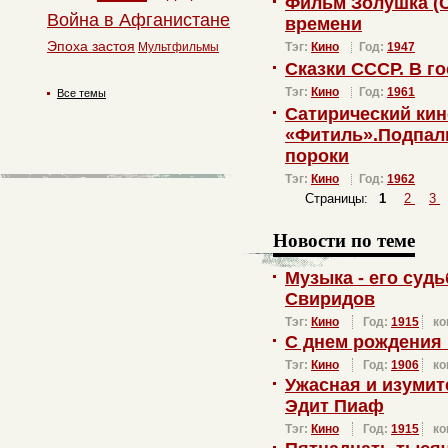
Фильм Золушка (С
Война в Афганистане
времени
Эпоха застоя
Мультфильмы
Тэг:
Кино
Год:
1947
Сказки СССР. В го
Тэг:
Кино
Год:
1961
Все темы
Сатирический ки
«Фитиль».Подпал
пороки
Тэг:
Кино
Год:
1962
Страницы:
1
2
3
Новости по теме
Музыка - его суд
Свиридов
Тэг:
Кино
Год:
1915
ко
С днем рождения
Тэг:
Кино
Год:
1906
ко
Ужасная и изуми
Эдит Пиаф
Тэг:
Кино
Год:
1915
ко