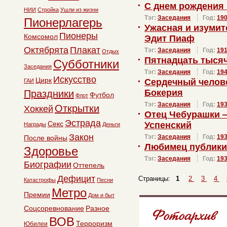
С днем рождения
НИИ
Стройка
Ушли из жизни
Тэг:
Заседания
Год:
19
Пионерлагерь
Ужасная и изуми
Пионеры
Комсомол
Эдит Пиаф
Октябрята
Плакат
Тэг:
Заседания
Год:
19
Отдых
Пятнадцать тысяч
Субботники
Заседания
Тэг:
Заседания
Год:
19
Искусство
Цирк
Сердечный челов
ГАИ
Бокерия
Праздники
Футбол
Флот
Тэг:
Заседания
Год:
19
Открытки
Хоккей
Отец Чебурашки 
Эстрада
Секс
Успенский
Награды
Деньги
Закон
Тэг:
Заседания
Год:
19
После войны
Любимец публики
Здоровье
Тэг:
Заседания
Год:
19
Биографии
Оттепель
Дефицит
Страницы:
1
2
3
4
Катастрофы
Песни
Метро
Премии
Дом и быт
Соцсоревнование
Разное
ВОВ
Терроризм
Юбилеи