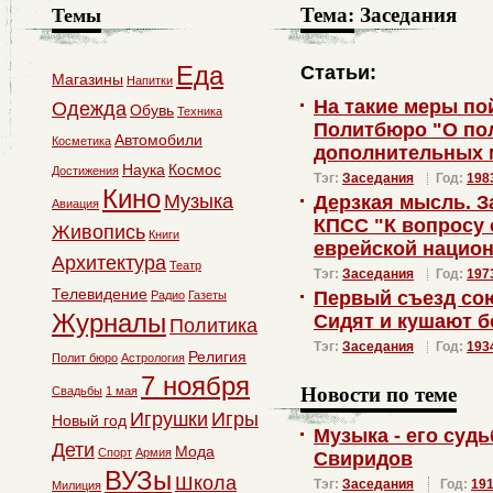
Тема:
Заседания
Темы
Еда
Статьи:
Магазины
Напитки
На такие меры по
Одежда
Обувь
Техника
Политбюро "О по
Автомобили
Косметика
дополнительных 
Наука
Космос
Достижения
Тэг:
Заседания
Год:
198
Кино
Музыка
Дерзкая мысль. 
Авиация
КПСС "К вопросу 
Живопись
Книги
еврейской нацио
Архитектура
Театр
Тэг:
Заседания
Год:
197
Телевидение
Первый съезд сою
Радио
Газеты
Журналы
Сидят и кушают 
Политика
Тэг:
Заседания
Год:
193
Религия
Полит бюро
Астрология
7 ноября
Новости по теме
Свадьбы
1 мая
Игрушки
Игры
Новый год
Музыка - его суд
Дети
Мода
Спорт
Армия
Свиридов
ВУЗы
Школа
Тэг:
Заседания
Год:
19
Милиция