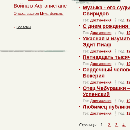
Война в Афганистане
Музыка - его суд
Свиридов
Эпоха застоя
Мультфильмы
Тэг:
Достижения
Год:
1
С днем рождения
Все темы
Тэг:
Достижения
Год:
1
Ужасная и изуми
Эдит Пиаф
Тэг:
Достижения
Год:
1
Пятнадцать тысяч
Тэг:
Достижения
Год:
1
Сердечный челов
Бокерия
Тэг:
Достижения
Год:
1
Отец Чебурашки 
Успенский
Тэг:
Достижения
Год:
1
Любимец публики
Тэг:
Достижения
Год:
1
Страницы:
1
2
3
4