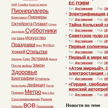
ЕС ПЭВМ
НИИ
Стройка
Ушли из жизни
Тэг:
Достижения
Год:
19
Пионерлагерь
Электрификация 
Пионеры
Комсомол
Тэг:
Достижения
Год:
19
Октябрята
Плакат
Тайна Кольской 
Отдых
Субботники
Тэг:
Достижения
Год:
19
Заседания
Советское чудо с
Искусство
Цирк
ГАИ
Тэг:
Достижения
Год:
19
Праздники
Футбол
Флот
Первые солнечны
Открытки
Хоккей
Тэг:
Достижения
Год:
19
Первый в мире м
Эстрада
Секс
Награды
Деньги
Тэг:
Достижения
Год:
19
Закон
После войны
«Атом мирный». 
Здоровье
электростанция -
Биографии
Оттепель
Тэг:
Достижения
Год:
19
«Гордая, свободн
Дефицит
Катастрофы
Песни
женский автопроб
Метро
Премии
Дом и быт
Тэг:
Достижения
Год:
19
Соцсоревнование
Разное
Новости по теме
ВОВ
Терроризм
Юбилеи