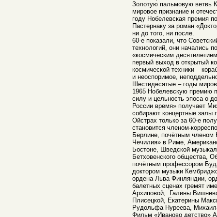
Золотую пальмовую ветвь К
мировое признание и отечес
году Нобелевская премия п
Пастернаку за роман «Докт
ни до того, ни после.
60-е показали, что Советск
технологий, они начались п
«космическим десятилетием
первый выход в открытый к
космической техники – кора
и неоспоримое, неподдельно
Шестидесятые – годы мирово
1965 Нобелевскую премию п
силу и цельность эпоса о д
России время» получает Ми
собирают концертные залы 
Ойстрах только за 60-е пол
становится членом-корресп
Берлине, почётным членом 
Чечилия» в Риме, Американс
Бостоне, Шведской музыкал
Бетховенского общества, О
почётным профессором Буда
доктором музыки Кембриджс
ордена Льва Финляндии, орд
балетных сценах гремят им
Архиповой, Галины Вишневс
Плисецкой, Екатерины Макс
Рудольфа Нуреева, Михаил
Фильм «Иваново детство» А