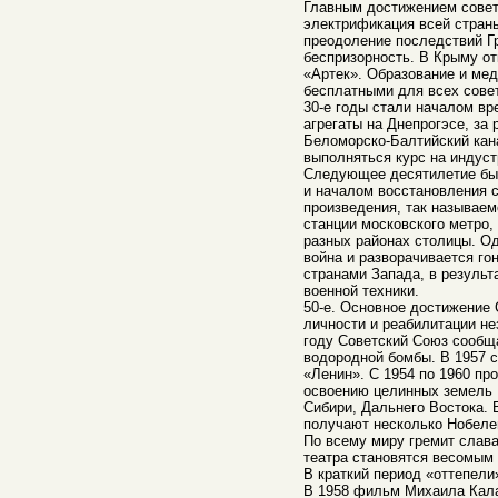
Главным достижением советс
электрификация всей страны
преодоление последствий Гр
беспризорность. В Крыму о
«Артек». Образование и ме
бесплатными для всех сове
30-е годы стали началом вр
агрегаты на Днепрогэсе, за
Беломорско-Балтийский кан
выполняться курс на индус
Следующее десятилетие бы
и началом восстановления 
произведения, так называем
станции московского метро, 
разных районах столицы. О
война и разворачивается г
странами Запада, в результ
военной техники.
50-е. Основное достижение 
личности и реабилитации не
году Советский Союз сообщ
водородной бомбы. В 1957 
«Ленин». С 1954 по 1960 пр
освоению целинных земель 
Сибири, Дальнего Востока. 
получают несколько Нобелев
По всему миру гремит слава
театра становятся весомым
В краткий период «оттепели
В 1958 фильм Михаила Кала