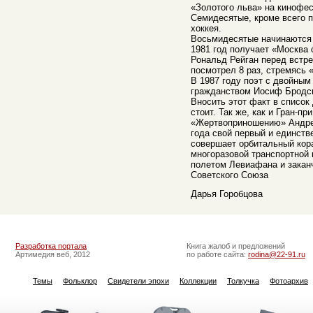
«Золотого льва» на кинофес
Семидесятые, кроме всего п
хоккея.
Восьмидесятые начинаются 
1981 год получает «Москва 
Рональд Рейган перед встр
посмотрел 8 раз, стремясь 
В 1987 году поэт с двойным
гражданством Иосиф Бродс
Вносить этот факт в списо
стоит. Так же, как и Гран-п
«Жертвоприношению» Андрея
года свой первый и единст
совершает орбитальный кор
многоразовой транспортной
полетом Левиафана и закан
Советского Союза
Дарья Горобцова
Разработка портала
Книга жалоб и предложений
Артимедия веб, 2012
по работе сайта:
rodina@22-91.ru
Темы
Фольклор
Свидетели эпохи
Коллекции
Толкучка
Фотоархив