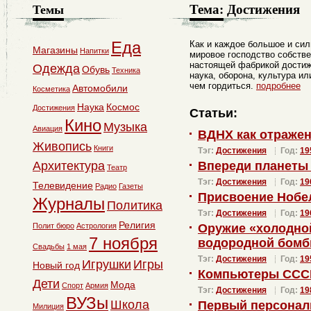
Тема:
Достижения
Темы
Еда
Как и каждое большое и си
Магазины
Напитки
мировое господство собств
настоящей фабрикой достиж
Одежда
Обувь
Техника
наука, оборона, культура ил
чем гордиться.
подробнее
Автомобили
Косметика
Наука
Космос
Достижения
Статьи:
Кино
Музыка
Авиация
ВДНХ как отраже
Живопись
Книги
Тэг:
Достижения
Год:
19
Архитектура
Впереди планеты
Театр
Тэг:
Достижения
Год:
19
Телевидение
Радио
Газеты
Присвоение Нобе
Журналы
Политика
Тэг:
Достижения
Год:
19
Религия
Полит бюро
Астрология
Оружие «холодно
7 ноября
водородной бом
Свадьбы
1 мая
Тэг:
Достижения
Год:
19
Игрушки
Игры
Новый год
Компьютеры СССР
Дети
Мода
Спорт
Армия
Тэг:
Достижения
Год:
19
ВУЗы
Школа
Первый персонал
Милиция