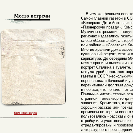
Место встречи
... В чем же феномен совет
Самой главной газетой в С
«Вечерка». Дети безо всяко
«Пионерскую правду». Ком
Мужчины стремились получи
регионах издавались газеты
слово «Советский», а второ
или района – «Советская К
Многие хранили дома вырезк
кулинарный рецепт, статья 
карикатура. До середины 50
месте хранили вырезки из г
портрет Сталина в туалете,
макулатурой полагался тюр
газеты в СССР несколькими 
перевязывали бечевкой и ув
перечитывали долгими дож
в нее все, что попало – от 
Привычка читать старые газ
странной. Телевизор тогда 
значения. Кроме того, в ст
хороший рассказ или познав
временем не теряли своего
Большая карта
пользовались «рассказы оч
стройку или участвовавших
отредактированы и произво
литературного произведения