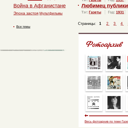
Тэг:
Газеты
Год:
1937
Война в Афганистане
Любимец публики
Тэг:
Газеты
Год:
1931
Эпоха застоя
Мультфильмы
Страницы:
1
2
3
4
Все темы
Весь фотоархив по теме Газ