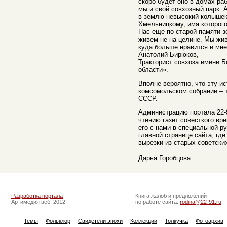
скоро будет оно в домах ра
мы и свой совхозный парк. А
в землю невысокий колышек,
Хмельницкому, имя которого
Нас еще по старой памяти з
живем не на целине. Мы жив
куда больше нравится и мне
Анатолий Бирюков,
Тракторист совхоза имени Б
области».
Вполне вероятно, что эту и
комсомольском собрании – т
СССР.
Администрацию портала 22-9
чтению газет совесткого вр
его с нами в специальной ру
главной странице сайта, гд
вырезки из старых советских
Дарья Горобцова
Разработка портала
Книга жалоб и предложений
Артимедия веб, 2012
по работе сайта:
rodina@22-91.ru
Темы
Фольклор
Свидетели эпохи
Коллекции
Толкучка
Фотоархив