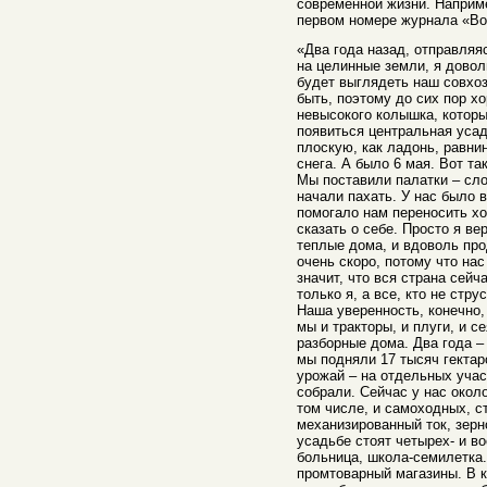
современной жизни. Наприме
первом номере журнала «Во
«Два года назад, отправля
на целинные земли, я довол
будет выглядеть наш совхоз
быть, поэтому до сих пор х
невысокого колышка, которы
появиться центральная усад
плоскую, как ладонь, равни
снега. А было 6 мая. Вот та
Мы поставили палатки – сло
начали пахать. У нас было в
помогало нам переносить х
сказать о себе. Просто я вер
теплые дома, и вдоволь про
очень скоро, потому что нас
значит, что вся страна сейч
только я, а все, кто не стр
Наша уверенность, конечно,
мы и тракторы, и плуги, и с
разборные дома. Два года – 
мы подняли 17 тысяч гектар
урожай – на отдельных учас
собрали. Сейчас у нас около
том числе, и самоходных, с
механизированный ток, зерн
усадьбе стоят четырех- и в
больница, школа-семилетка
промтоварный магазины. В к