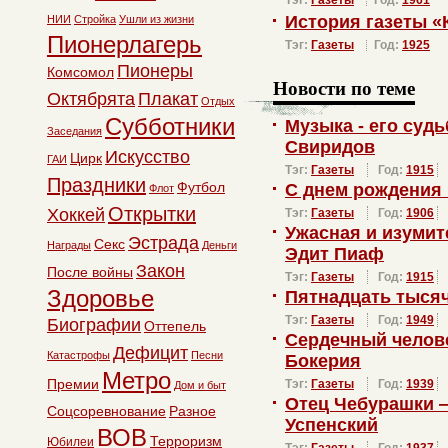
Тэг:
Газеты
Год:
1961
История газеты 
НИИ
Стройка
Ушли из жизни
Пионерлагерь
Тэг:
Газеты
Год:
1925
Пионеры
Комсомол
Новости по теме
Октябрята
Плакат
Отдых
Субботники
Музыка - его суд
Заседания
Свиридов
Искусство
Цирк
ГАИ
Тэг:
Газеты
Год:
1915
Праздники
Футбол
С днем рождения
Флот
Открытки
Хоккей
Тэг:
Газеты
Год:
1906
Ужасная и изуми
Эстрада
Секс
Награды
Деньги
Эдит Пиаф
Закон
После войны
Тэг:
Газеты
Год:
1915
Здоровье
Пятнадцать тысяч
Тэг:
Газеты
Год:
1949
Биографии
Оттепель
Сердечный челов
Дефицит
Катастрофы
Песни
Бокерия
Метро
Премии
Тэг:
Газеты
Год:
1939
Дом и быт
Отец Чебурашки 
Соцсоревнование
Разное
Успенский
ВОВ
Терроризм
Юбилеи