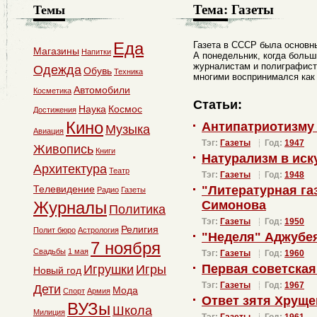
Тема:
Газеты
Темы
Еда
Газета в СССР была основн
Магазины
Напитки
А понедельник, когда больш
журналистам и полиграфист
Одежда
Обувь
Техника
многими воспринимался как
Автомобили
Косметика
Статьи:
Наука
Космос
Достижения
Кино
Антипатриотизму
Музыка
Авиация
Тэг:
Газеты
Год:
1947
Живопись
Книги
Натурализм в иск
Архитектура
Театр
Тэг:
Газеты
Год:
1948
Телевидение
"Литературная га
Радио
Газеты
Журналы
Симонова
Политика
Тэг:
Газеты
Год:
1950
Религия
Полит бюро
Астрология
"Неделя" Аджубе
7 ноября
Свадьбы
1 мая
Тэг:
Газеты
Год:
1960
Первая советская
Игрушки
Игры
Новый год
Тэг:
Газеты
Год:
1967
Дети
Мода
Спорт
Армия
Ответ зятя Хруще
ВУЗы
Школа
Милиция