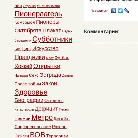
НИИ
Стройка
Ушли из жизни
Поделиться
Пионерлагерь
Пионеры
Комсомол
Октябрята
Плакат
Комментарии:
Отдых
Субботники
Заседания
Искусство
Цирк
ГАИ
Праздники
Футбол
Флот
Открытки
Хоккей
Эстрада
Секс
Награды
Деньги
Закон
После войны
Здоровье
Биографии
Оттепель
Дефицит
Катастрофы
Песни
Метро
Премии
Дом и быт
Соцсоревнование
Разное
ВОВ
Терроризм
Юбилеи