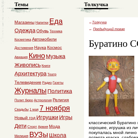
Темы
Толкучка
Еда
Магазины
←
Толкучка
Напитки
←
Предыдущий товар
Одежда
Обувь
Техника
Буратино С
Автомобили
Косметика
Наука
Космос
Достижения
Кино
Музыка
Авиация
Живопись
Книги
Архитектура
Театр
Телевидение
Радио
Газеты
Журналы
Политика
Религия
Полит бюро
Астрология
7 ноября
Свадьбы
1 мая
Игрушки
Игры
Новый год
классический Буратино 
Дети
Мода
Спорт
Армия
хорошее, игрушка из ли
покупалась мной лично 
ВУЗы
Школа
Милиция
потерта краска. слабов