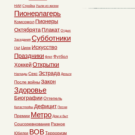
НИИ
Стройка
Ушли из жизни
Пионерлагерь
Пионеры
Комсомол
Октябрята
Плакат
Отдых
Субботники
Заседания
Искусство
Цирк
ГАИ
Праздники
Футбол
Флот
Открытки
Хоккей
Эстрада
Секс
Награды
Деньги
Закон
После войны
Здоровье
Биографии
Оттепель
Дефицит
Катастрофы
Песни
Метро
Премии
Дом и быт
Соцсоревнование
Разное
ВОВ
Терроризм
Юбилеи