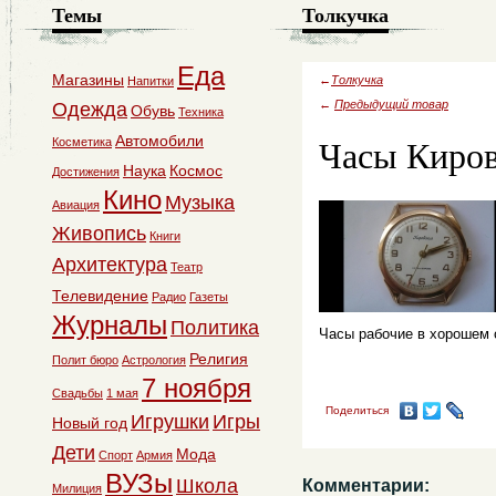
Темы
Толкучка
Еда
Магазины
←
Толкучка
Напитки
←
Предыдущий товар
Одежда
Обувь
Техника
Часы Киро
Автомобили
Косметика
Наука
Космос
Достижения
Кино
Музыка
Авиация
Живопись
Книги
Архитектура
Театр
Телевидение
Радио
Газеты
Журналы
Политика
Часы рабочие в хорошем 
Религия
Полит бюро
Астрология
7 ноября
Свадьбы
1 мая
Поделиться
Игрушки
Игры
Новый год
Дети
Мода
Спорт
Армия
ВУЗы
Школа
Комментарии:
Милиция