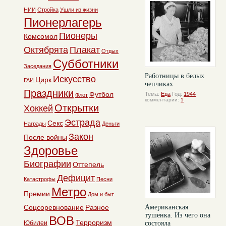
комментарии:
0
НИИ
Стройка
Ушли из жизни
Пионерлагерь
Пионеры
Комсомол
Октябрята
Плакат
Отдых
Субботники
Заседания
Работницы в белых
Искусство
Цирк
ГАИ
чепчиках
Праздники
Футбол
Тема:
Еда
Год:
1944
Флот
комментарии:
1
Открытки
Хоккей
Эстрада
Секс
Награды
Деньги
Закон
После войны
Здоровье
Биографии
Оттепель
Дефицит
Катастрофы
Песни
Метро
Премии
Дом и быт
Соцсоревнование
Разное
Американская
тушенка. Из чего она
ВОВ
Терроризм
Юбилеи
состояла