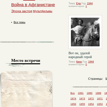
Тема:
Еда
Год:
1944
Война в Афганистане
комментарии:
1
Эпоха застоя
Мультфильмы
Все темы
Вот он, удалой
народный герой
Место встречи
Тема:
Кино
Год:
1944
комментарии:
0
Страницы:
1
Все
1991
1990
1989
1
1974
1973
1972
1971
1956
1955
1954
1953