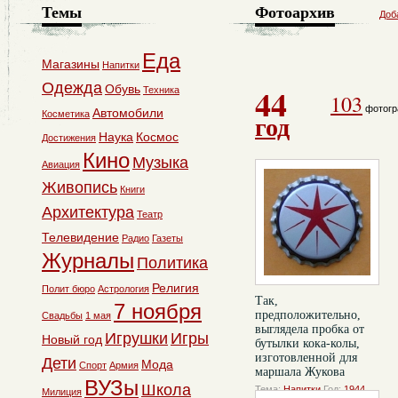
Темы
Фотоархив
Доб
Еда
Магазины
Напитки
Одежда
44
Обувь
Техника
103
фотогр
Автомобили
Косметика
год
Наука
Космос
Достижения
Кино
Музыка
Авиация
Живопись
Книги
Архитектура
Театр
Телевидение
Радио
Газеты
Журналы
Политика
Религия
Полит бюро
Астрология
Так,
7 ноября
предположительно,
Свадьбы
1 мая
выглядела пробка от
Игрушки
Игры
Новый год
бутылки кока-колы,
изготовленной для
Дети
Мода
Спорт
Армия
маршала Жукова
ВУЗы
Школа
Тема:
Напитки
Год:
1944
Милиция