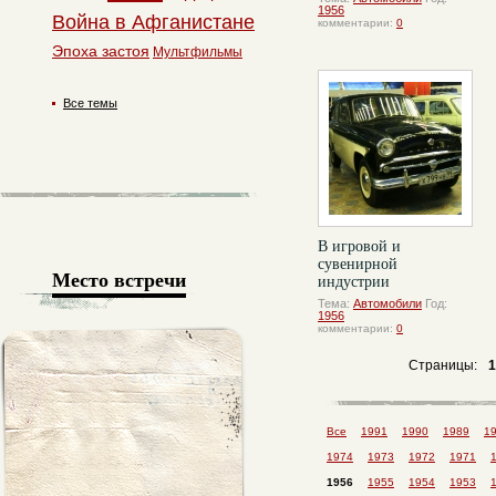
1956
Война в Афганистане
комментарии:
0
Эпоха застоя
Мультфильмы
Все темы
В игровой и
сувенирной
Место встречи
индустрии
Тема:
Автомобили
Год:
1956
комментарии:
0
Страницы:
1
Все
1991
1990
1989
1
1974
1973
1972
1971
1956
1955
1954
1953