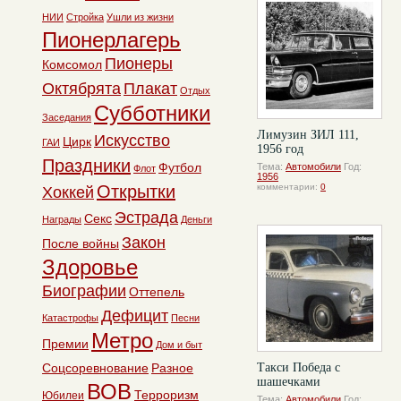
НИИ
Стройка
Ушли из жизни
Пионерлагерь
Пионеры
Комсомол
Октябрята
Плакат
Отдых
Субботники
Заседания
Лимузин ЗИЛ 111,
Искусство
Цирк
ГАИ
1956 год
Праздники
Футбол
Тема:
Автомобили
Год:
Флот
1956
Открытки
комментарии:
0
Хоккей
Эстрада
Секс
Награды
Деньги
Закон
После войны
Здоровье
Биографии
Оттепель
Дефицит
Катастрофы
Песни
Метро
Премии
Дом и быт
Соцсоревнование
Разное
Такси Победа с
шашечками
ВОВ
Терроризм
Юбилеи
Тема:
Автомобили
Год: