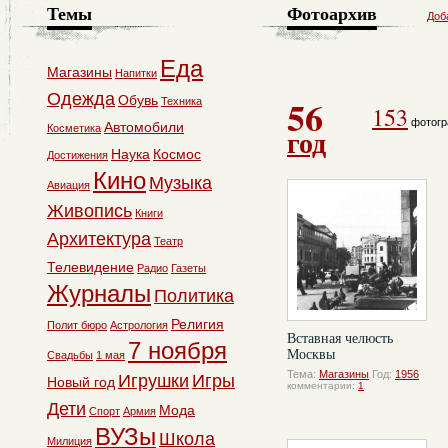
Темы
Фотоархив
Доб
Еда
Магазины
Напитки
Одежда
56
Обувь
Техника
153
фотогр
Автомобили
Косметика
год
Наука
Космос
Достижения
Кино
Музыка
Авиация
Живопись
Книги
Архитектура
Театр
Телевидение
Радио
Газеты
Журналы
Политика
Религия
Полит бюро
Астрология
Вставная челюсть
7 ноября
Москвы
Свадьбы
1 мая
Тема:
Магазины
Год:
1956
Игрушки
Игры
Новый год
комментарии:
1
Дети
Мода
Спорт
Армия
ВУЗы
Школа
Милиция