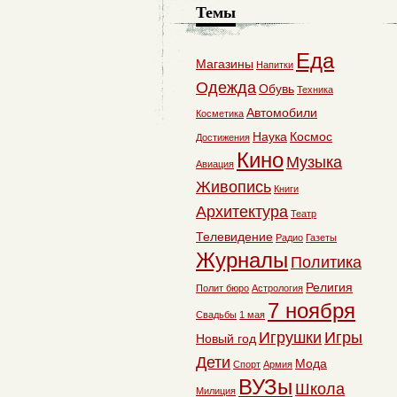
Темы
Еда
Магазины
Напитки
Одежда
Обувь
Техника
Автомобили
Косметика
Наука
Космос
Достижения
Кино
Музыка
Авиация
Живопись
Книги
Архитектура
Театр
Телевидение
Радио
Газеты
Журналы
Политика
Религия
Полит бюро
Астрология
7 ноября
Свадьбы
1 мая
Игрушки
Игры
Новый год
Дети
Мода
Спорт
Армия
ВУЗы
Школа
Милиция