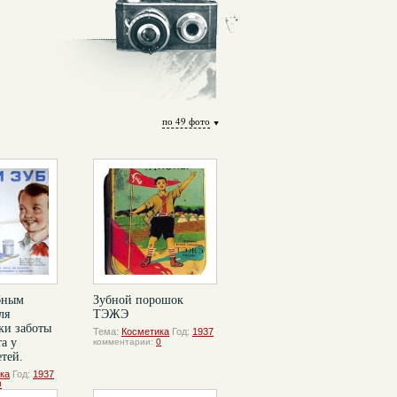
по 49 фото
бным
Зубной порошок
ля
ТЭЖЭ
ки заботы
Тема:
Косметика
Год:
1937
та у
комментарии:
0
етей.
ка
Год:
1937
0