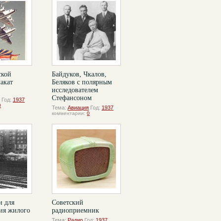
ской
Байдуков, Чкалов,
акат
Беляков с полярным
исследователем
Стефансоном
Год:
1937
0
Тема:
Авиация
Год:
1937
комментарии:
0
и для
Советский
ия жилого
радиоприемник
Тема:
Радио
Год:
1937