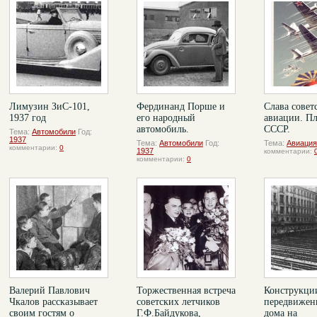
Лимузин ЗиС-101,
Фердинанд Порше и
Слава совет
1937 год
его народный
авиации. Пл
автомобиль.
СССР.
Тема:
Автомобили
Год:
1937
Тема:
Автомобили
Год:
Тема:
Авиация
комментарии:
0
1937
комментарии:
комментарии:
0
Валерий Павлович
Торжественная встреча
Конструкци
Чкалов рассказывает
советских летчиков
передвижен
своим гостям о
Г.Ф.Байдукова,
дома на