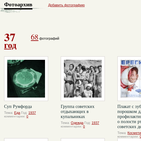
Фотоархив
Добавить фотографию
37
68
фотографий
год
Суп Румфорда
Группа советских
Плакат с зу
отдыхающих в
порошком д
Тема:
Еда
Год:
1937
купальниках
профилакти
комментарии:
0
о полости р
Тема:
Одежда
Год:
1937
советских д
комментарии:
0
Тема:
Космети
комментарии: