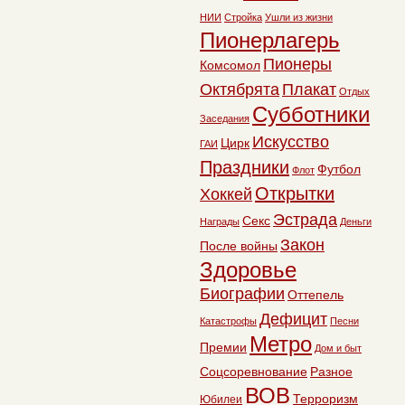
НИИ
Стройка
Ушли из жизни
Пионерлагерь
Пионеры
Комсомол
Октябрята
Плакат
Отдых
Субботники
Заседания
Искусство
Цирк
ГАИ
Праздники
Футбол
Флот
Открытки
Хоккей
Эстрада
Секс
Награды
Деньги
Закон
После войны
Здоровье
Биографии
Оттепель
Дефицит
Катастрофы
Песни
Метро
Премии
Дом и быт
Соцсоревнование
Разное
ВОВ
Терроризм
Юбилеи