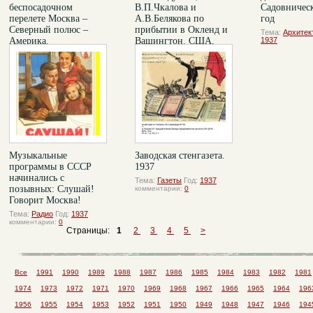
беспосадочном
В.П.Чкалова и
Садовническ
перелете Москва –
А.В.Белякова по
год
Северный полюс –
прибытии в Окленд и
Тема:
Архитек
Америка.
Вашингтон. США,
1937
комментарии:
1937 год.
Тема:
Авиация
Год:
1937
комментарии:
1
Тема:
Авиация
Год:
1937
комментарии:
0
Музыкальные
Заводская стенгазета.
программы в СССР
1937
начинались с
Тема:
Газеты
Год:
1937
позывных: Слушай!
комментарии:
0
Говорит Москва!
Тема:
Радио
Год:
1937
комментарии:
0
Страницы:
1
2
3
4
5
>
Все
1991
1990
1989
1988
1987
1986
1985
1984
1983
1982
1981
1974
1973
1972
1971
1970
1969
1968
1967
1966
1965
1964
196
1956
1955
1954
1953
1952
1951
1950
1949
1948
1947
1946
194