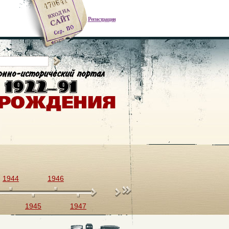
Регистрация
1944
1946
1948
1950
1952
1945
1947
1949
1951
1953