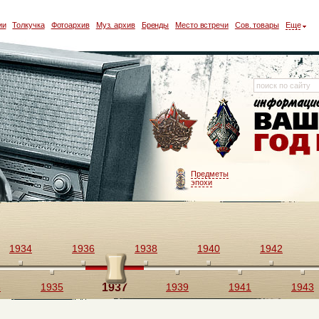
ии
Толкучка
Фотоархив
Муз. архив
Бренды
Место встречи
Сов. товары
Еще
Предметы
эпохи
1934
1936
1938
1940
1942
3
1935
1937
1939
1941
1943