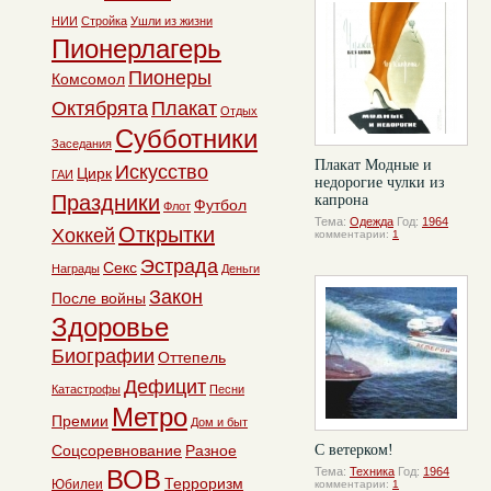
НИИ
Стройка
Ушли из жизни
Пионерлагерь
Пионеры
Комсомол
Октябрята
Плакат
Отдых
Субботники
Заседания
Плакат Модные и
Искусство
Цирк
ГАИ
недорогие чулки из
Праздники
капрона
Футбол
Флот
Тема:
Одежда
Год:
1964
Открытки
Хоккей
комментарии:
1
Эстрада
Секс
Награды
Деньги
Закон
После войны
Здоровье
Биографии
Оттепель
Дефицит
Катастрофы
Песни
Метро
Премии
Дом и быт
Соцсоревнование
Разное
С ветерком!
ВОВ
Тема:
Техника
Год:
1964
Терроризм
Юбилеи
комментарии:
1