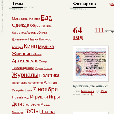
Темы
Фотоархив
Доб
Еда
Магазины
Напитки
Одежда
64
Обувь
Техника
111
фотогр
Автомобили
Косметика
год
Наука
Космос
Достижения
Кино
Музыка
Авиация
Живопись
Книги
Архитектура
Театр
Телевидение
Радио
Газеты
Журналы
Политика
Религия
Полит бюро
Астрология
бумажные две копейки
7 ноября
Свадьбы
1 мая
Тема:
Магазины
Год:
1964
комментарии:
2
Игрушки
Игры
Новый год
Дети
Мода
Спорт
Армия
ВУЗы
Школа
Милиция