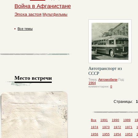
Война в Афганистане
Эпоха застоя
Мультфильмы
Все темы
Автотранспорт из
СССР
Место встречи
Тема:
Автомобили
Год:
1964
комментарии:
0
Страницы:
1
Все
1991
1990
1989
1
1974
1973
1972
1971
1956
1955
1954
1953