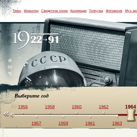
Темы
Фольклор
Свидетели эпохи
Коллекции
Толкучка
Фотоархив
Муз. ар
Выберите год
4
1956
1958
1960
1962
1964
1955
1957
1959
1961
1963