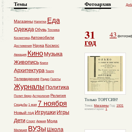
Темы
Фотоархив
Доб
Еда
Магазины
Напитки
Одежда
31
Обувь
Техника
43
фотогра
Автомобили
Косметика
год
Наука
Космос
Достижения
Кино
Музыка
Авиация
Живопись
Книги
Архитектура
Театр
Телевидение
Радио
Газеты
Журналы
Политика
Религия
Полит бюро
Астрология
Только ТОРГСИН!
7 ноября
Свадьбы
1 мая
Тема:
Магазины
Год:
1931
комментарии:
1
Игрушки
Игры
Новый год
Дети
Мода
Спорт
Армия
ВУЗы
Школа
Милиция