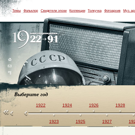
Темы
Фольклор
Свидетели эпохи
Коллекции
Толкучка
Фотоархив
Муз. ар
Выберите год
1922
1924
1926
1928
1923
1925
1927
19