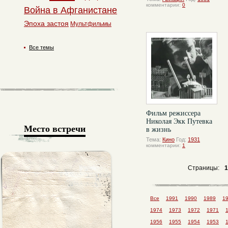
комментарии:
0
Война в Афганистане
Эпоха застоя
Мультфильмы
Все темы
Фильм режиссера
Николая Экк Путевка
Место встречи
в жизнь
Тема:
Кино
Год:
1931
комментарии:
1
Страницы:
1
Все
1991
1990
1989
1
1974
1973
1972
1971
1956
1955
1954
1953