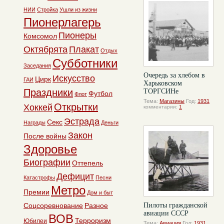
НИИ
Стройка
Ушли из жизни
Пионерлагерь
Пионеры
Комсомол
Октябрята
Плакат
Отдых
Субботники
Заседания
Очередь за хлебом в
Искусство
Цирк
ГАИ
Харьковском
Праздники
ТОРГСИНе
Футбол
Флот
Тема:
Магазины
Год:
1931
Открытки
Хоккей
комментарии:
1
Эстрада
Секс
Награды
Деньги
Закон
После войны
Здоровье
Биографии
Оттепель
Дефицит
Катастрофы
Песни
Метро
Премии
Дом и быт
Соцсоревнование
Разное
Пилоты гражданской
авиации СССР
ВОВ
Терроризм
Юбилеи
Тема:
Авиация
Год:
1931