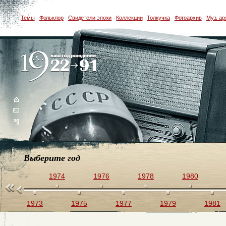
Темы
Фольклор
Свидетели эпохи
Коллекции
Толкучка
Фотоархив
Муз. ар
Выберите год
1972
1974
1976
1978
1980
1973
1975
1977
1979
1981