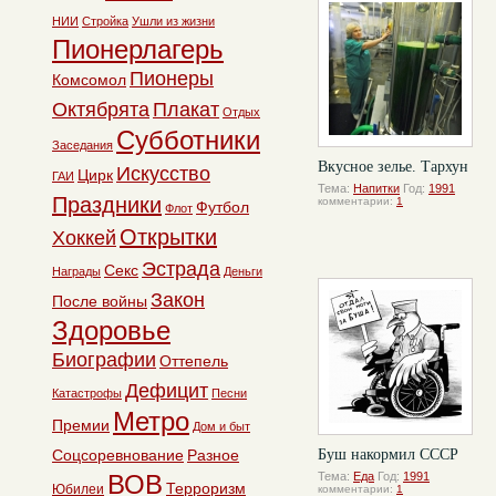
НИИ
Стройка
Ушли из жизни
Пионерлагерь
Пионеры
Комсомол
Октябрята
Плакат
Отдых
Субботники
Заседания
Вкусное зелье. Тархун
Искусство
Цирк
ГАИ
Тема:
Напитки
Год:
1991
Праздники
комментарии:
1
Футбол
Флот
Открытки
Хоккей
Эстрада
Секс
Награды
Деньги
Закон
После войны
Здоровье
Биографии
Оттепель
Дефицит
Катастрофы
Песни
Метро
Премии
Дом и быт
Соцсоревнование
Разное
Буш накормил СССР
ВОВ
Тема:
Еда
Год:
1991
Терроризм
Юбилеи
комментарии:
1