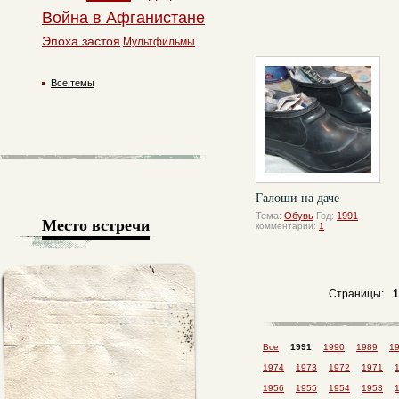
Война в Афганистане
Эпоха застоя
Мультфильмы
Все темы
Галоши на даче
Тема:
Обувь
Год:
1991
Место встречи
комментарии:
1
Страницы:
1
Все
1991
1990
1989
1
1974
1973
1972
1971
1956
1955
1954
1953