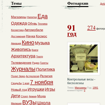
Темы
Фотоархив
Доб
Еда
Магазины
Напитки
Одежда
91
Обувь
Техника
274
фотогр
Автомобили
Косметика
год
Наука
Космос
Достижения
Кино
Музыка
Авиация
Живопись
Книги
Архитектура
Театр
Телевидение
Радио
Газеты
Журналы
Политика
Религия
Полит бюро
Астрология
Контрольные весы -
7 ноября
бесполезны
Свадьбы
1 мая
Тема:
Магазины
Год:
1991
Игрушки
Игры
Новый год
комментарии:
0
Дети
Мода
Спорт
Армия
ВУЗы
Школа
Милиция