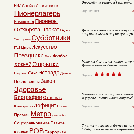
Это ребята играли в Гастелло.
НИИ
Стройка
Ушли из жизни
Пионерлагерь
Оценка: нет
о
Пионеры
Комсомол
—
Октябрята
Плакат
Отдых
Дети в подвале играли в нацист
Зверски замучен отряд культур
Субботники
Заседания
Оценка: нет
о
Искусство
Цирк
ГАИ
Праздники
Футбол
Флот
—
Маленький мальчик нашел пачку 
Открытки
Хоккей
Долго горела любимая школа...
Эстрада
Секс
Награды
Деньги
Оценка:
Закон
После войны
Здоровье
—
Маленький мальчик упал в унитаз
Биографии
Оттепель
И уцелел - в сто шестнадцатый 
Дефицит
Катастрофы
Песни
Оценка: нет
о
Метро
Премии
Дом и быт
—
Соцсоревнование
Разное
Танечка с тигром в джунглях сто
ВОВ
К бабушке в тигровой шкуре вер
Терроризм
Юбилеи