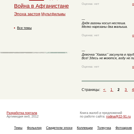
Оценка: нет
о
Война в Афганистане
Эпоха застоя
Мультфильмы
—
Дядя газоны косил неспеша.
Мелко нарезаны два малыша.
Все темы
Оценка: нет
о
—
Девочка "Хаггис" засунула в пруд.
Все! Здесь не моются, воду не п
Оценка: нет
о
Страницы:
<
1
2
3
Разработка портала
Книга жалоб и предложений
Артимедия веб, 2012
по работе сайта:
rodina@22-91.ru
Темы
Фольклор
Свидетели эпохи
Коллекции
Толкучка
Фотоархив