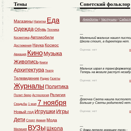
Темы
Советский фольклор
Еда
Анекдоты
/
Частушки
/
Садист
Магазины
Напитки
Одежда
Обувь
Техника
—
Автомобили
Косметика
Маленький мальчик нашел писто
Школа стоит, а директора нет.
Наука
Космос
Достижения
Оценка: нет
о
Кино
Музыка
Авиация
Живопись
Книги
—
Мальчик играл в трансформатор
Архитектура
Театр
Теперь на могиле растут незабу
Телевидение
Радио
Газеты
Оценка: нет
о
Журналы
Политика
Религия
Полит бюро
Астрология
—
Девочка Света нашла пистолет
7 ноября
Больше у Светы родителей нет
Свадьбы
1 мая
Игрушки
Игры
Новый год
Оценка: нет
о
Дети
Мода
Спорт
Армия
ВУЗы
—
Школа
Милиция
С дома летело горящее тело,-