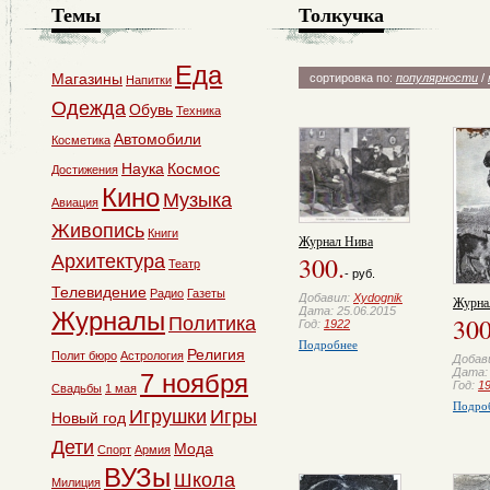
Темы
Толкучка
Еда
Магазины
сортировка по:
популярности
/
Напитки
Одежда
Обувь
Техника
Автомобили
Косметика
Наука
Космос
Достижения
Кино
Музыка
Авиация
Живопись
Книги
Журнал Нива
Архитектура
300.
Театр
- руб.
Телевидение
Радио
Газеты
Добавил:
Xydognik
Журна
Дата: 25.06.2015
Журналы
300
Политика
Год:
1922
Подробнее
Религия
Полит бюро
Астрология
Добав
Дата: 
7 ноября
Год:
1
Свадьбы
1 мая
Подро
Игрушки
Игры
Новый год
Дети
Мода
Спорт
Армия
ВУЗы
Школа
Милиция