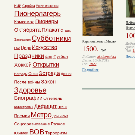
НИИ
Стройка
Ушли из жизни
Пионерлагерь
Пионеры
Комсомол
Пейз
Никол
Октябрята
Плакат
Отдых
10
Субботники
Заседания
Картина, холст.Масло
Доба
1500.
Искусство
Дата:
Цирк
ГАИ
- руб.
Год:
1
Праздники
Подро
Футбол
Добавил:
kladovochka
Флот
Дата: 10.08.2013
Открытки
Хоккей
Год:
1922
Подробнее
Эстрада
Секс
Награды
Деньги
Закон
После войны
Здоровье
Биографии
Оттепель
Дефицит
Катастрофы
Песни
Метро
Премии
Дом и быт
Соцсоревнование
Разное
ВОВ
Терроризм
Юбилеи