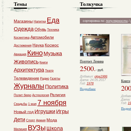
Темы
Толкучка
Еда
Магазины
сортировка по:
популярности
/
Напитки
Одежда
Обувь
Техника
Автомобили
Косметика
Наука
Космос
Достижения
Кино
Музыка
Авиация
Портрет Ленина
Живопись
Книги
2500.
Архитектура
- руб.
Театр
Добавил:
olga1986
Телевидение
Радио
Газеты
Дата: 24.05.2017
Книги
Год:
1978
Журналы
200
Политика
Подробнее
Религия
Полит бюро
Астрология
Добав
Дата: 
7 ноября
Год:
1
Свадьбы
1 мая
Подро
Игрушки
Игры
Новый год
Дети
Мода
Спорт
Армия
ВУЗы
Школа
Милиция