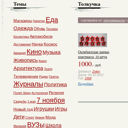
Темы
Толкучка
Еда
Магазины
сортировка по:
популярности
/
Напитки
Одежда
Обувь
Техника
Автомобили
Косметика
Наука
Космос
Достижения
Кино
Музыка
Октябрятские значки,
Авиация
пластмасса, 10 штук
Живопись
Книги
1000.
- руб.
Архитектура
Театр
Добавил:
Zelen
Дата: 03.10.2012
Телевидение
Радио
Газеты
Год:
1968
Журналы
Подробнее
Политика
Религия
Полит бюро
Астрология
7 ноября
Свадьбы
1 мая
Игрушки
Игры
Новый год
Дети
Мода
Спорт
Армия
ВУЗы
Школа
Милиция