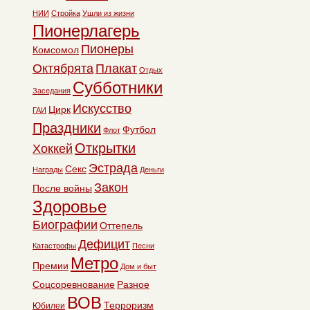
НИИ
Стройка
Ушли из жизни
Пионерлагерь
Пионеры
Комсомол
Октябрята
Плакат
Отдых
Субботники
Заседания
Искусство
Цирк
ГАИ
Праздники
Футбол
Флот
Открытки
Хоккей
Эстрада
Секс
Награды
Деньги
Закон
После войны
Здоровье
Биографии
Оттепель
Дефицит
Катастрофы
Песни
Метро
Премии
Дом и быт
Соцсоревнование
Разное
ВОВ
Терроризм
Юбилеи