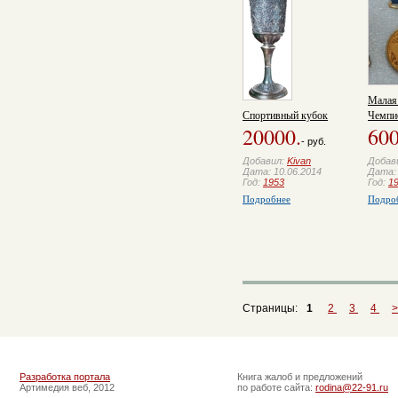
Малая 
Спортивный кубок
Чемпи
20000.
600
- руб.
Добавил:
Kivan
Добав
Дата: 10.06.2014
Дата: 
Год:
1953
Год:
1
Подробнее
Подро
Страницы:
1
2
3
4
>
Разработка портала
Книга жалоб и предложений
Артимедия веб, 2012
по работе сайта:
rodina@22-91.ru