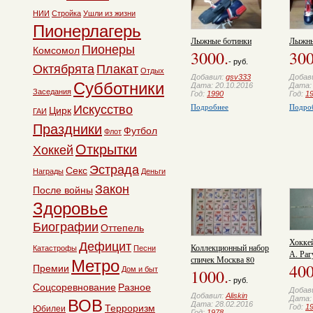
НИИ
Стройка
Ушли из жизни
Пионерлагерь
Лыжные ботинки
Лыжны
Пионеры
Комсомол
3000.
300
- руб.
Октябрята
Плакат
Отдых
Добавил:
gsv333
Добав
Субботники
Дата: 20.10.2016
Дата: 
Заседания
Год:
1990
Год:
1
Подробнее
Подро
Искусство
Цирк
ГАИ
Праздники
Футбол
Флот
Открытки
Хоккей
Эстрада
Секс
Награды
Деньги
Закон
После войны
Здоровье
Биографии
Оттепель
Хокке
Дефицит
Коллекционный набор
Катастрофы
Песни
А. Раг
спичек Москва 80
Метро
400
Премии
Дом и быт
1000.
- руб.
Соцсоревнование
Разное
Добав
Добавил:
Aliskin
Дата: 
ВОВ
Дата: 28.02.2016
Терроризм
Год:
1
Юбилеи
Год:
1978