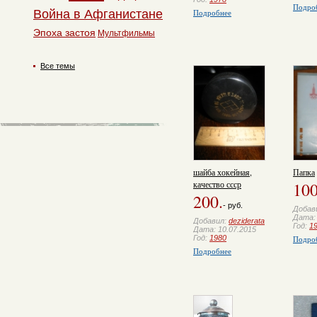
Подро
Война в Афганистане
Подробнее
Эпоха застоя
Мультфильмы
Все темы
шайба хокейная,
Папка
качество ссср
100
200.
- руб.
Добав
Дата: 
Добавил:
deziderata
Год:
1
Дата: 10.07.2015
Год:
1980
Подро
Подробнее