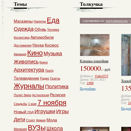
Темы
Толкучка
Еда
Магазины
сортировка по:
популярности
/
Напитки
Одежда
Обувь
Техника
Автомобили
Косметика
Наука
Космос
Достижения
Кино
Музыка
Авиация
Клюшка хоккейная
Живопись
Книги
150000.
Архитектура
- руб.
Театр
Добавил:
Yulia1972
Телевидение
Радио
Газеты
Дата: 06.07.2017
Хокке
Год:
1988
Журналы
135
Политика
Подробнее
Религия
Полит бюро
Астрология
Добав
Дата: 
7 ноября
Год:
1
Свадьбы
1 мая
Подро
Игрушки
Игры
Новый год
Дети
Мода
Спорт
Армия
ВУЗы
Школа
Милиция