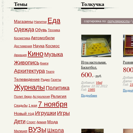
Темы
Толкучка
Еда
Магазины
сортировка по:
популярности
/
Напитки
Одежда
Обувь
Техника
Автомобили
Косметика
Наука
Космос
Достижения
Кино
Музыка
Авиация
Игра настольная.
Разви
Живопись
Книги
Баскетбол.
800
Архитектура
600.
Театр
- руб.
Добав
Телевидение
Радио
Газеты
Дата: 
Добавил:
Vlad
Год:
1
Журналы
Дата: 22.02.2012
Политика
Год:
1985
Подро
Подробнее
Религия
Полит бюро
Астрология
7 ноября
Свадьбы
1 мая
Игрушки
Игры
Новый год
Дети
Мода
Спорт
Армия
ВУЗы
Школа
Милиция