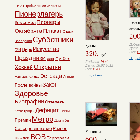
НИИ
Стройка
Ушли из жизни
Пионерлагерь
Пионеры
Комсомол
Разны
колле
Октябрята
Плакат
Отдых
200
Субботники
Заседания
Добав
Куклы
Искусство
Дата: 
Цирк
ГАИ
320.
Год:
1
- руб.
Праздники
Подро
Футбол
Флот
Добавил:
Vlad
Открытки
Дата: 16.02.2012
Хоккей
Год:
1983
Подробнее
Эстрада
Секс
Награды
Деньги
Закон
После войны
Здоровье
Биографии
Оттепель
Дефицит
Катастрофы
Песни
Метро
Премии
Дом и быт
Соцсоревнование
Разное
Машинки
ВОВ
600.
Терроризм
Юбилеи