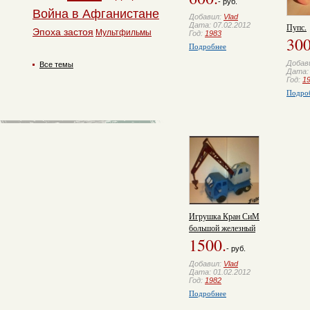
- руб.
Война в Афганистане
Добавил:
Vlad
Дата: 07.02.2012
Пупс.
Эпоха застоя
Мультфильмы
Год:
1983
300
Подробнее
Добав
Все темы
Дата: 
Год:
1
Подро
Игрушка Кран СиМ
большой железный
1500.
- руб.
Добавил:
Vlad
Дата: 01.02.2012
Год:
1982
Подробнее