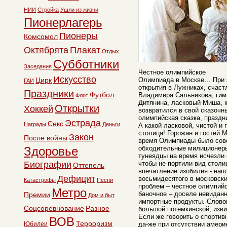
НИИ
Стройка
Ушли из жизни
Пионерлагерь
Пионеры
Комсомол
Октябрята
Плакат
Отдых
Субботники
Заседания
Честное олимпийское
Искусство
Цирк
Олимпиада в Москве… При э
ГАИ
открытия в Лужниках, счаст
Праздники
Футбол
Владимира Сальникова, гим
Флот
Дитянина, ласковый Миша, к
Открытки
Хоккей
возвратился в свой сказочн
олимпийская сказка, праздни
Эстрада
Секс
Награды
Деньги
А какой ласковой, чистой и 
столица! Горожан и гостей 
Закон
После войны
время Олимпиады было совс
Здоровье
обходительные милиционеры
тунеядцы на время исчезли 
Биографии
чтобы не портили вид столи
Оттепель
впечатление изобилия - нап
Дефицит
восьмидесятого в московск
Катастрофы
Песни
проблем – честное олимпийс
Метро
баночное – доселе невиданно
Премии
Дом и быт
импортные продукты. Слово
Соцсоревнование
Разное
большой потемкинской, изв
Если же говорить о спортив
ВОВ
Терроризм
Юбилеи
да-же при отсутствии амери