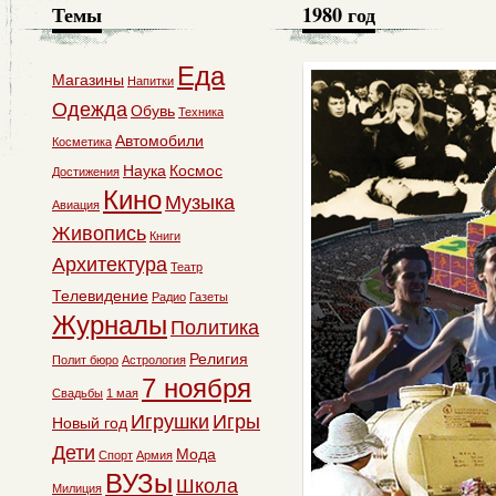
Темы
1980 год
Еда
Магазины
Напитки
Одежда
Обувь
Техника
Автомобили
Косметика
Наука
Космос
Достижения
Кино
Музыка
Авиация
Живопись
Книги
Архитектура
Театр
Телевидение
Радио
Газеты
Журналы
Политика
Религия
Полит бюро
Астрология
7 ноября
Свадьбы
1 мая
Игрушки
Игры
Новый год
Дети
Мода
Спорт
Армия
ВУЗы
Школа
Милиция