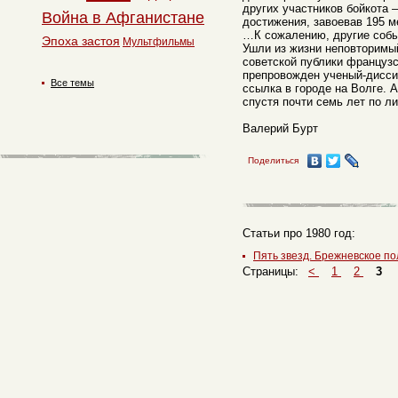
других участников бойкота 
Война в Афганистане
достижения, завоевав 195 м
…К сожалению, другие событ
Эпоха застоя
Мультфильмы
Ушли из жизни неповторим
советской публики французс
препровожден ученый-дисси
Все темы
ссылка в городе на Волге. 
спустя почти семь лет по л
Валерий Бурт
Поделиться
Статьи про 1980 год:
Пять звезд. Брежневское п
Страницы:
<
1
2
3