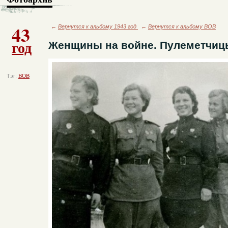
43
←
Вернутся к альбому 1943 год
←
Вернутся к альбому ВОВ
год
Женщины на войне. Пулеметчиц
Тэг:
ВОВ