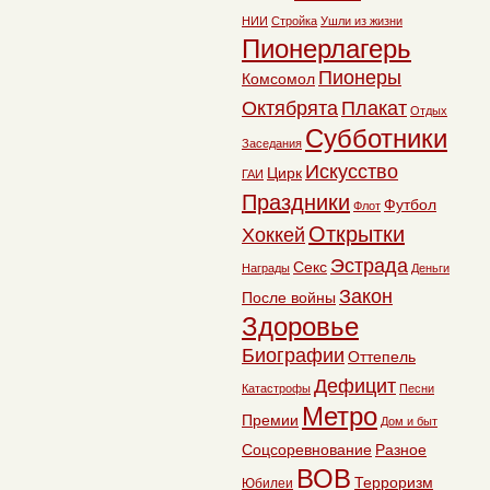
НИИ
Стройка
Ушли из жизни
Пионерлагерь
Пионеры
Комсомол
Октябрята
Плакат
Отдых
Субботники
Заседания
Искусство
Цирк
ГАИ
Праздники
Футбол
Флот
Открытки
Хоккей
Эстрада
Секс
Награды
Деньги
Закон
После войны
Здоровье
Биографии
Оттепель
Дефицит
Катастрофы
Песни
Метро
Премии
Дом и быт
Соцсоревнование
Разное
ВОВ
Терроризм
Юбилеи