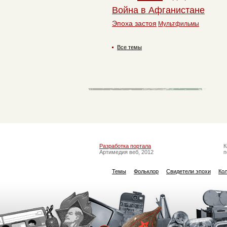
Война в Афганистане
Эпоха застоя
Мультфильмы
Все темы
Разработка портала
К
Артимедия веб, 2012
п
Темы
Фольклор
Свидетели эпохи
Ко