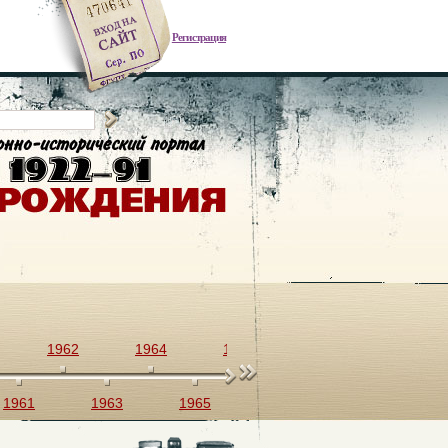
Регистрация
1962
1964
1966
1968
1970
1961
1963
1965
1967
1969