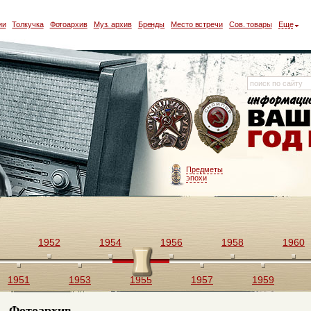
ии
Толкучка
Фотоархив
Муз. архив
Бренды
Место встречи
Сов. товары
Еще
Предметы
эпохи
1952
1954
1956
1958
1960
1951
1953
1955
1957
1959
Фотоархив