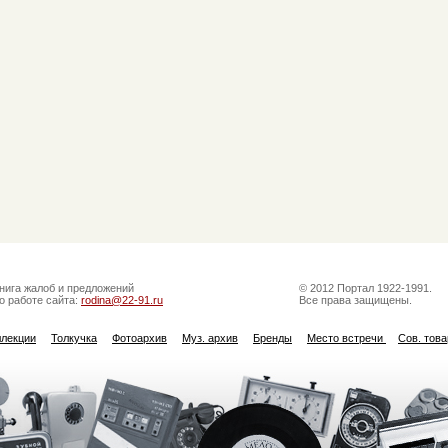
нига жалоб и предложений
© 2012 Портал 1922-1991.
о работе сайта:
rodina@22-91.ru
Все права защищены.
ллекции
Толкучка
Фотоархив
Муз. архив
Бренды
Место встречи
Сов. тов