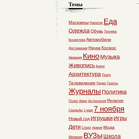
Темы
Еда
Магазины
Напитки
Одежда
Обувь
Техника
Автомобили
Косметика
Наука
Космос
Достижения
Кино
Музыка
Авиация
Живопись
Книги
Архитектура
Театр
Телевидение
Радио
Газеты
Журналы
Политика
Религия
Полит бюро
Астрология
7 ноября
Свадьбы
1 мая
Игрушки
Игры
Новый год
Дети
Мода
Спорт
Армия
ВУЗы
Школа
Милиция