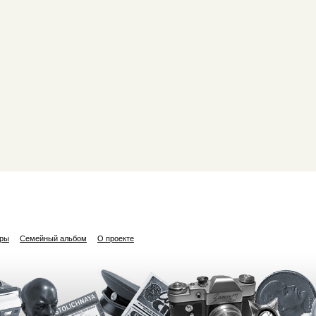
ары
Семейный альбом
О проекте