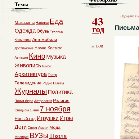
Темы
43
←
Вернутся к
Еда
Магазины
Напитки
год
Письма
Одежда
Обувь
Техника
Автомобили
Косметика
Тэг:
ВОВ
Наука
Космос
Достижения
Кино
Музыка
Авиация
Живопись
Книги
Архитектура
Театр
Телевидение
Радио
Газеты
Журналы
Политика
Религия
Полит бюро
Астрология
7 ноября
Свадьбы
1 мая
Игрушки
Игры
Новый год
Дети
Мода
Спорт
Армия
ВУЗы
Школа
Милиция