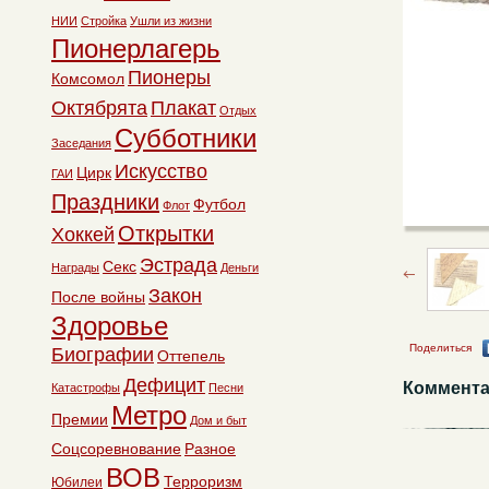
НИИ
Стройка
Ушли из жизни
Пионерлагерь
Пионеры
Комсомол
Октябрята
Плакат
Отдых
Субботники
Заседания
Искусство
Цирк
ГАИ
Праздники
Футбол
Флот
Открытки
Хоккей
Эстрада
Секс
Награды
Деньги
Закон
После войны
Здоровье
Поделиться
Биографии
Оттепель
Дефицит
Коммента
Катастрофы
Песни
Метро
Премии
Дом и быт
Соцсоревнование
Разное
ВОВ
Терроризм
Юбилеи