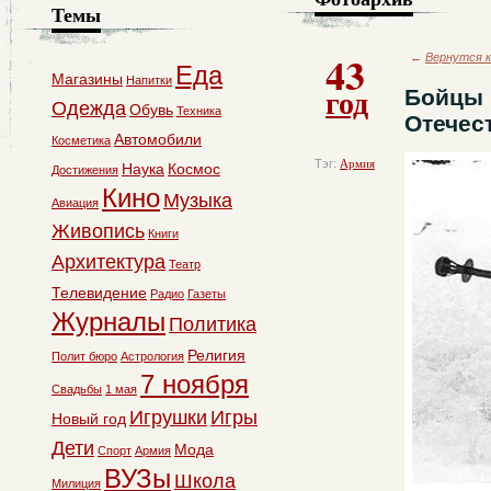
Темы
43
←
Вернутся к
Еда
Магазины
Напитки
год
Бойцы 
Одежда
Обувь
Техника
Отечес
Автомобили
Косметика
Тэг:
Армия
Наука
Космос
Достижения
Кино
Музыка
Авиация
Живопись
Книги
Архитектура
Театр
Телевидение
Радио
Газеты
Журналы
Политика
Религия
Полит бюро
Астрология
7 ноября
Свадьбы
1 мая
Игрушки
Игры
Новый год
Дети
Мода
Спорт
Армия
ВУЗы
Школа
Милиция