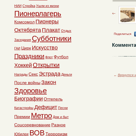
НИИ
Стройка
Ушли из жизни
Пионерлагерь
Пионеры
Комсомол
Октябрята
Плакат
Отдых
Поделиться
Субботники
Заседания
Коммента
Искусство
Цирк
ГАИ
Праздники
Футбол
Флот
Открытки
Хоккей
Эстрада
Секс
Награды
Деньги
←
Вернутся н
Закон
После войны
Здоровье
Биографии
Оттепель
Дефицит
Катастрофы
Песни
Метро
Премии
Дом и быт
Соцсоревнование
Разное
ВОВ
Терроризм
Юбилеи