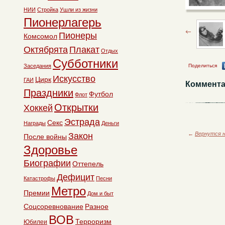
НИИ
Стройка
Ушли из жизни
Пионерлагерь
Пионеры
Комсомол
Октябрята
Плакат
Отдых
Субботники
Заседания
Поделиться
Искусство
Цирк
ГАИ
Коммента
Праздники
Футбол
Флот
Открытки
Хоккей
Эстрада
Секс
Награды
Деньги
←
Вернутся н
Закон
После войны
Здоровье
Биографии
Оттепель
Дефицит
Катастрофы
Песни
Метро
Премии
Дом и быт
Соцсоревнование
Разное
ВОВ
Терроризм
Юбилеи