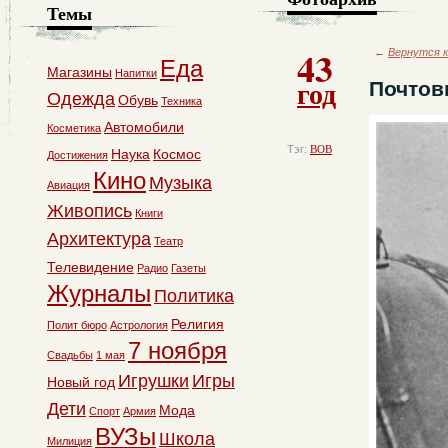
Темы
43
←
Вернутся к
Еда
Магазины
Напитки
год
Почтов
Одежда
Обувь
Техника
Автомобили
Косметика
Тэг:
ВОВ
Наука
Космос
Достижения
Кино
Музыка
Авиация
Живопись
Книги
Архитектура
Театр
Телевидение
Радио
Газеты
Журналы
Политика
Религия
Полит бюро
Астрология
7 ноября
Свадьбы
1 мая
Игрушки
Игры
Новый год
Дети
Мода
Спорт
Армия
ВУЗы
Школа
Милиция