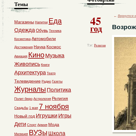
Темы
45
←
Вернутся к
Еда
Магазины
Напитки
год
Возрож
Одежда
Обувь
Техника
Автомобили
Косметика
Тэг:
Религия
Наука
Космос
Достижения
Кино
Музыка
Авиация
Живопись
Книги
Архитектура
Театр
Телевидение
Радио
Газеты
Журналы
Политика
Религия
Полит бюро
Астрология
7 ноября
Свадьбы
1 мая
Игрушки
Игры
Новый год
Дети
Мода
Спорт
Армия
ВУЗы
Школа
Милиция