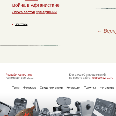
Война в Афганистане
Эпоха застоя
Мультфильмы
Все темы
←
Верн
Разработка портала
Книга жалоб и предложений
Артимедия веб, 2012
по работе сайта:
rodina@22-91.ru
Темы
Фольклор
Свидетели эпохи
Коллекции
Толкучка
Фотоархив