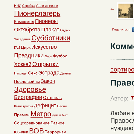
НИИ
Стройка
Ушли из жизни
Пионерлагерь
Пионеры
Комсомол
Октябрята
Плакат
Поделиться
Отдых
Субботники
Заседания
Комм
Искусство
Цирк
ГАИ
Праздники
Футбол
Флот
Открытки
Хоккей
сортиро
Эстрада
Секс
Награды
Деньги
Прав
Закон
После войны
Здоровье
Биографии
Оттепель
Автор:
T
Дефицит
Катастрофы
Песни
Любая в
Метро
Премии
Дом и быт
Правосл
Соцсоревнование
Разное
нуждающ
ВОВ
Терроризм
Юбилеи