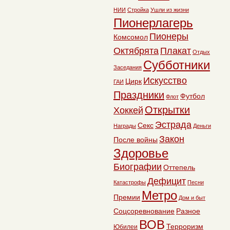
НИИ
Стройка
Ушли из жизни
Пионерлагерь
Пионеры
Комсомол
Октябрята
Плакат
Отдых
Субботники
Заседания
Искусство
Цирк
ГАИ
Праздники
Футбол
Флот
Открытки
Хоккей
Эстрада
Секс
Награды
Деньги
Закон
После войны
Здоровье
Биографии
Оттепель
Дефицит
Катастрофы
Песни
Метро
Премии
Дом и быт
Соцсоревнование
Разное
ВОВ
Терроризм
Юбилеи