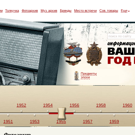
ии
Толкучка
Фотоархив
Муз. архив
Бренды
Место встречи
Сов. товары
Еще
Предметы
эпохи
1952
1954
1956
1958
1960
1951
1953
1955
1957
1959
Фотоархив