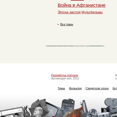
Война в Афганистане
Эпоха застоя
Мультфильмы
Все темы
Разработка портала
К
Артимедия веб, 2012
п
Темы
Фольклор
Свидетели эпохи
Ко