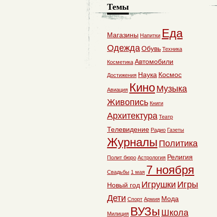
Темы
Еда
Магазины
Напитки
Одежда
Обувь
Техника
Автомобили
Косметика
Наука
Космос
Достижения
Кино
Музыка
Авиация
Живопись
Книги
Архитектура
Театр
Телевидение
Радио
Газеты
Журналы
Политика
Религия
Полит бюро
Астрология
7 ноября
Свадьбы
1 мая
Игрушки
Игры
Новый год
Дети
Мода
Спорт
Армия
ВУЗы
Школа
Милиция