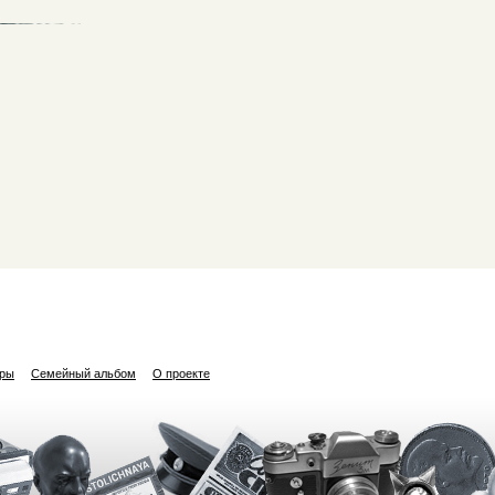
ары
Семейный альбом
О проекте