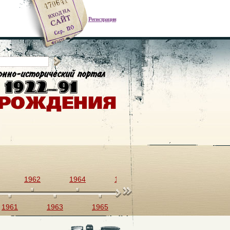
Регистрация
1962
1964
1966
1968
1970
1961
1963
1965
1967
1969