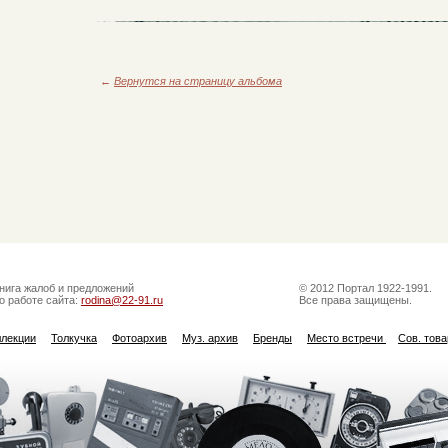
←
Вернутся на страницу альбома
нига жалоб и предложений
© 2012 Портал 1922-1991.
о работе сайта:
rodina@22-91.ru
Все права защищены.
ллекции
Толкучка
Фотоархив
Муз. архив
Бренды
Место встречи
Сов. тов